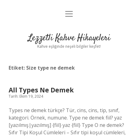
menüyü
Anasayfa
aç
Gizlilik Politikası
Lezzetli Kahve Hikayeleri
Yasal Uyarı
Kahve eşliğinde neşeli bilgiler keşfet!
Hakkımızda
Etiket:
Size type ne demek
All Types Ne Demek
Tarih: Ekim 19, 2024
Types ne demek türkçe? Tür, cins, cins, tip, sınıf,
kategori. Örnek, numune. Type ne demek fiil? yaz
[yazılmış|yazılmış] {fiil} yaz {fiil} Type O ne demek?
Sıfır Tipi Koşul Cümleleri – Sıfır tipi koşul cümleleri,