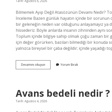
Tarih: Ağustos 6, 2026
Yazılar
Bilmemek Ayıp Değil Atasözünün Devamı Nedir? Topl
İnceleme Bazen günlük hayatın içinde bir sorunun cev
bir geleneğin neden var olduğunu anlayamayız ya d
hissederiz. Böyle anlarda insanın zihninden aynı sor
Toplum içinde bilgiye sahip olmak çoğu zaman bir güç
için değer görürken, bazıları bilmediği bir konuda 
yalnızca bireysel bir çaba değildir; içinde yaşadığı 
Bilmemek
Devamını okuyun
Yorum Bırak
ayıp
değil
atasözünün
devamı
nedir
Avans bedeli nedir ?
?
Tarih: Ağustos 4, 2026