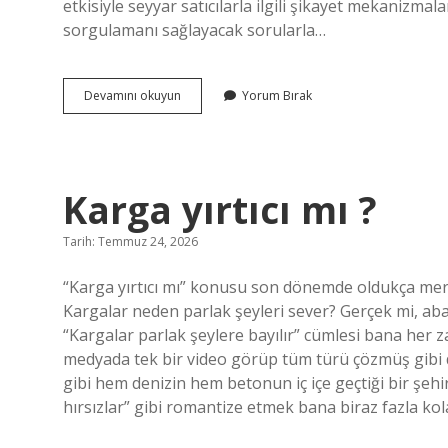
etkisiyle seyyar satıcılarla ilgili şikayet mekanizmal
sorgulamanı sağlayacak sorularla…
Seyyar
Devamını okuyun
Yorum Bırak
satıcı
nereye
şikayet
edilir
?
Karga yırtıcı mı ?
Tarih: Temmuz 24, 2026
“Karga yırtıcı mı” konusu son dönemde oldukça merak ed
Kargalar neden parlak şeyleri sever? Gerçek mi, aba
“Kargalar parlak şeylere bayılır” cümlesi bana her 
medyada tek bir video görüp tüm türü çözmüş gibi da
gibi hem denizin hem betonun iç içe geçtiği bir şehi
hırsızlar” gibi romantize etmek bana biraz fazla ko