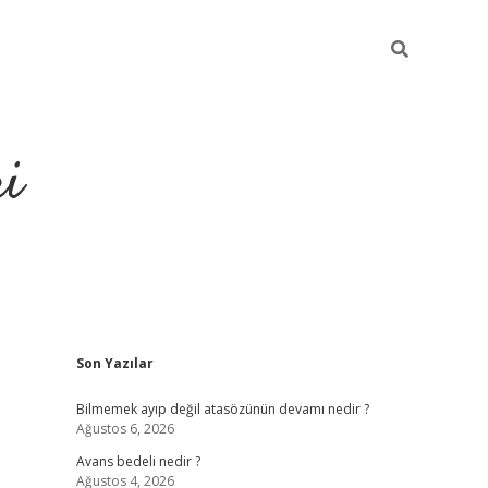
ri
Sidebar
Son Yazılar
vdcasino.onlin
Bilmemek ayıp değil atasözünün devamı nedir ?
Ağustos 6, 2026
Avans bedeli nedir ?
Ağustos 4, 2026