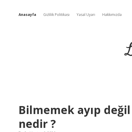
Anasayfa
Gizlilik Politikası
Yasal Uyarı
Hakkımızda
L
Lezzetli
Bilmemek ayıp deği
Kahve
nedir ?
Hikayeleri