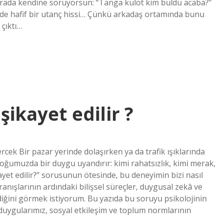
 sırada kendine soruyorsun: “Tanga külot kim buldu acaba?”
 de hafif bir utanç hissi… Çünkü arkadaş ortamında bunu
çıktı…
şikayet edilir ?
ercek Bir pazar yerinde dolaşırken ya da trafik ışıklarında
 çoğumuzda bir duygu uyandırır: kimi rahatsızlık, kimi merak,
kayet edilir?” sorusunun ötesinde, bu deneyimin bizi nasıl
anışlarının ardındaki bilişsel süreçler, duygusal zekâ ve
ndiğini görmek istiyorum. Bu yazıda bu soruyu psikolojinin
, duygularımız, sosyal etkileşim ve toplum normlarının