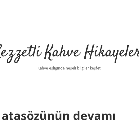
ezzetli Kahve Hikayele
Kahve eşliğinde neşeli bilgiler keşfet!
l atasözünün devamı