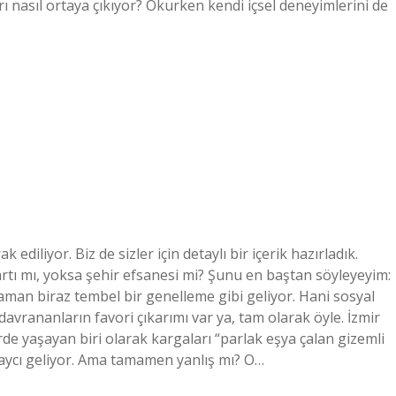
arı nasıl ortaya çıkıyor? Okurken kendi içsel deneyimlerini de
iliyor. Biz de sizler için detaylı bir içerik hazırladık.
rtı mı, yoksa şehir efsanesi mi? Şunu en baştan söyleyeyim:
zaman biraz tembel bir genelleme gibi geliyor. Hani sosyal
vrananların favori çıkarımı var ya, tam olarak öyle. İzmir
rde yaşayan biri olarak kargaları “parlak eşya çalan gizemli
laycı geliyor. Ama tamamen yanlış mı? O…