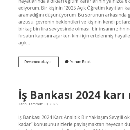
hayatlarında aldıkları eğitim kararlarının yalnızc
ediyorum. Bir kişinin “2025 Açık Öğretim kayıtları kaç
aramadığını düşünüyorum. Bu sorunun arkasında gel
arzusu, çevrenin beklentileri ve kişinin kendi potansi
birkaç bin lira seviyesinde olması, bir insanın zihni
fırsatın kapısını açarken kimi için ertelenmiş hayal
açık…
2025
Devamını okuyun
Yorum Bırak
Açık
Öğretim
Kayıtları
Kaç
TL
İş Bankası 2024 karı
?
Tarih: Temmuz 30, 2026
İş Bankası 2024 Karı: Analitik Bir Yaklaşım Sevgili 
kadar” konusunu sizlerle paylaşmaktan heyecan du