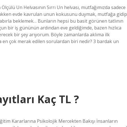
lçülü Un Helvasının Sırrı Un helvası, mutfağımızda sadece
 Çocukken evde kavrulan unun kokusunu duymak, mutfağa gidip
abırla beklemek… Bunların hepsi bu basit görünen tatlının
un bir iş gününün ardından eve geldiğimde, bazen hızlıca
recek bir şey arıyorum. Böyle zamanlarda aklıma ilk
ta en çok merak edilen sorulardan biri nedir? 3 bardak un
yıtları Kaç TL ?
Eğitim Kararlarına Psikolojik Mercekten Bakışı İnsanların