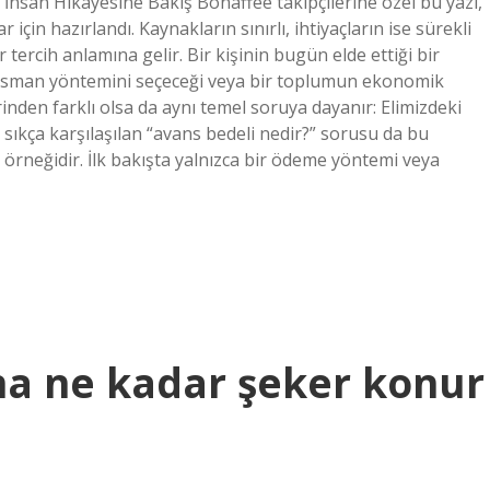
İnsan Hikâyesine Bakış Bonaffee takipçilerine özel bu yazı,
için hazırlandı. Kaynakların sınırlı, ihtiyaçların ise sürekli
tercih anlamına gelir. Bir kişinin bugün elde ettiği bir
nansman yöntemini seçeceği veya bir toplumun ekonomik
irinden farklı olsa da aynı temel soruya dayanır: Elimizdeki
sıkça karşılaşılan “avans bedeli nedir?” sorusu da bu
rneğidir. İlk bakışta yalnızca bir ödeme yöntemi veya
na ne kadar şeker konur