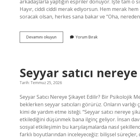
arkadaşlarla yaptığın espriler dönüyor. İşte tam o
Hayır, ciddi ciddi merak ediyorsun. Hem merak hem
soracak olsan, herkes sana bakar ve “Oha, nereden 
Tanga
Devamını okuyun
Yorum Bırak
külot
kim
buldu
?
Seyyar satıcı nereye 
Tarih: Temmuz 25, 2026
Seyyar Satıcı Nereye Şikayet Edilir? Bir Psikolojik M
beklerken seyyar satıcıları görürüz. Onların varlığı
kimi de yardım etme isteği. “Seyyar satıcı nereye şi
etkilediğini düşünmek bana ilginç geliyor. İnsan davr
sosyal etkileşimin bu karşılaşmalarda nasıl şekille
farklı boyutlarından inceleyeceğiz: bilişsel süreçler