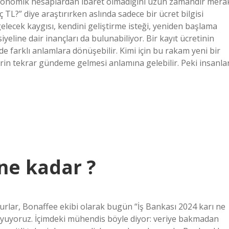
a ekonomik hesaplardan ibaret olmadığını uzun zamandır mera
 TL?” diye araştırırken aslında sadece bir ücret bilgisi
ecek kaygısı, kendini geliştirme isteği, yeniden başlama
yeline dair inançları da bulunabiliyor. Bir kayıt ücretinin
nde farklı anlamlara dönüşebilir. Kimi için bu rakam yeni bir
lerin tekrar gündeme gelmesi anlamına gelebilir. Peki insanla
 ne kadar ?
okurlar, Bonaffee ekibi olarak bugün “İş Bankası 2024 karı ne
yuyoruz. İçimdeki mühendis böyle diyor: veriye bakmadan