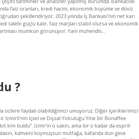
çeşitli tahminler ve analizler yapılmış durumda. Bankacılık
nda faiz oranları, kredi hacmi, ekonomik büyüme ve döviz
oğrudan şekillendiriyor. 2023 yılında İş Bankası’nın net karı
edi talebi güçlü kalır, faiz marjları stabil olursa ve ekonomik
da artması mümkün görünüyor. Yani mühendis…
du ?
izlere faydalı olabildiğimizi umuyoruz. Diğer içeriklerimizi
İzmirli’nin İçsel ve Dışsal Yolculuğu Yine bir Bonaffee
t kim buldu”. İzmir’in o sakin, ama bir o kadar da esprili
ndasın, kahveni koymuşsun mutfağa, kafanda dün gece