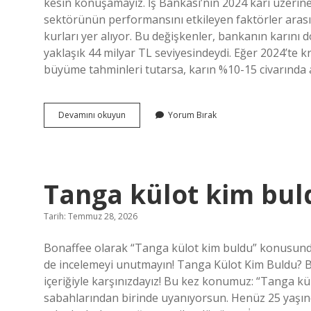
kesin konuşamayız. İş Bankası’nın 2024 karı üzerine 
sektörünün performansını etkileyen faktörler arası
kurları yer alıyor. Bu değişkenler, bankanın karını d
yaklaşık 44 milyar TL seviyesindeydi. Eğer 2024’te kr
büyüme tahminleri tutarsa, karın %10-15 civarın
İş
Devamını okuyun
Yorum Bırak
Bankası
2024
karı
ne
kadar
Tanga külot kim bul
?
Tarih: Temmuz 28, 2026
Bonaffee olarak “Tanga külot kim buldu” konusunda s
de incelemeyi unutmayın! Tanga Külot Kim Buldu? Bir 
içeriğiyle karşınızdayız! Bu kez konumuz: “Tanga külo
sabahlarından birinde uyanıyorsun. Henüz 25 yaşı