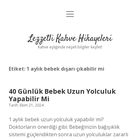
menüyü
Anasayfa
aç
Gizlilik Politikası
Lezzetli Kahve Hikayeleri
Yasal Uyarı
Kahve eşliğinde neşeli bilgiler keşfet!
Hakkımızda
Etiket:
1 aylık bebek dışarı çıkabilir mi
40 Günlük Bebek Uzun Yolculuk
Yapabilir Mi
Tarih: Ekim 21, 2024
1 aylık bebek uzun yolculuk yapabilir mi?
Doktorların önerdiği gibi: Bebeğinizin bağışıklık
sistemi güçlendikten sonra uzun yolculuklar zararlı