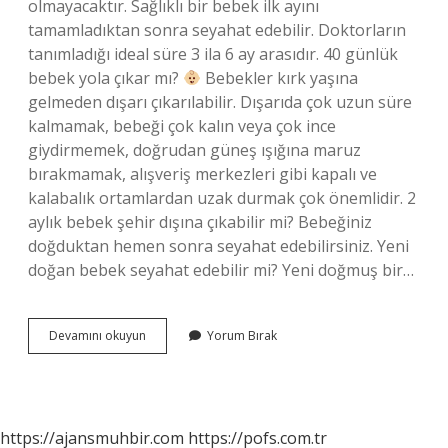
olmayacaktır. Sağlıklı bir bebek ilk ayını
tamamladıktan sonra seyahat edebilir. Doktorların
tanımladığı ideal süre 3 ila 6 ay arasıdır. 40 günlük
bebek yola çıkar mı?
Bebekler kırk yaşına
gelmeden dışarı çıkarılabilir. Dışarıda çok uzun süre
kalmamak, bebeği çok kalın veya çok ince
giydirmemek, doğrudan güneş ışığına maruz
bırakmamak, alışveriş merkezleri gibi kapalı ve
kalabalık ortamlardan uzak durmak çok önemlidir. 2
aylık bebek şehir dışına çıkabilir mi? Bebeğiniz
doğduktan hemen sonra seyahat edebilirsiniz. Yeni
doğan bebek seyahat edebilir mi? Yeni doğmuş bir…
40
Devamını okuyun
Yorum Bırak
Günlük
Bebek
Uzun
Yolculuk
Yapabilir
https://ajansmuhbir.com
https://pofs.com.tr
Mi