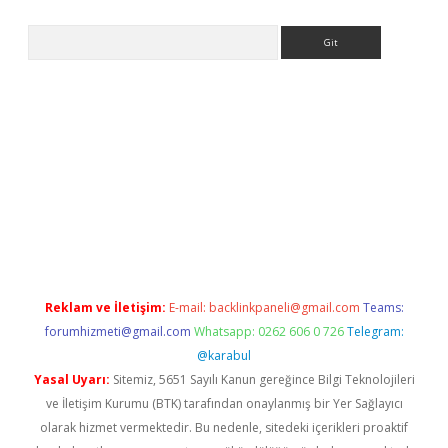
Arama
e
Reklam ve İletişim:
E-mail:
backlinkpaneli@gmail.com
Teams:
forumhizmeti@gmail.com
Whatsapp: 0262 606 0 726
Telegram:
@karabul
Yasal Uyarı:
Sitemiz, 5651 Sayılı Kanun gereğince Bilgi Teknolojileri
ve İletişim Kurumu (BTK) tarafından onaylanmış bir Yer Sağlayıcı
olarak hizmet vermektedir. Bu nedenle, sitedeki içerikleri proaktif