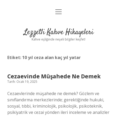
menüyü
Anasayfa
aç
Gizlilik Politikası
Lezzetli Kahve Hikayeleri
Yasal Uyarı
Kahve eşliğinde neşeli bilgiler keşfet!
Hakkımızda
Etiket:
10 yıl ceza alan kaç yıl yatar
Cezaevinde Müşahede Ne Demek
Tarih: Ocak 19, 2025
Cezaevlerinde müşahede ne demek? Gözlem ve
sınıflandırma merkezlerinde; gerektiğinde hukuki,
sosyal, tıbbi, kriminolojik, psikolojik, psikoteknik,
psikiyatrik ve cezai yönden ileri inceleme ve analizler