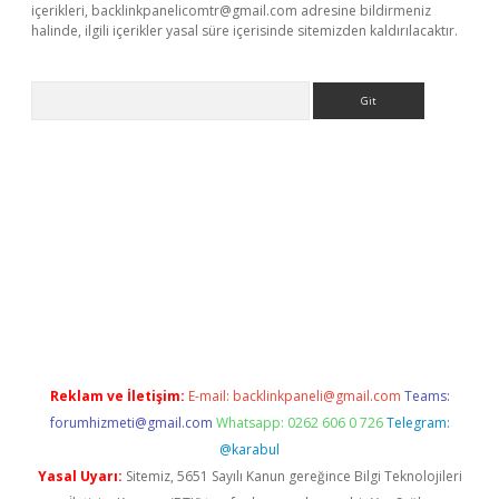
içerikleri,
backlinkpanelicomtr@gmail.com
adresine bildirmeniz
halinde, ilgili içerikler yasal süre içerisinde sitemizden kaldırılacaktır.
Arama
.online
Reklam ve İletişim:
E-mail:
backlinkpaneli@gmail.com
Teams:
forumhizmeti@gmail.com
Whatsapp: 0262 606 0 726
Telegram:
@karabul
Yasal Uyarı:
Sitemiz, 5651 Sayılı Kanun gereğince Bilgi Teknolojileri