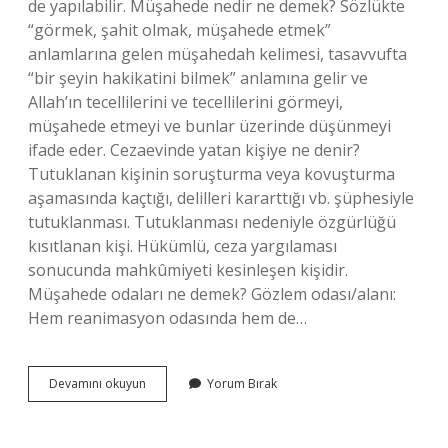
de yapılabilir. Müşahede nedir ne demek? Sözlükte
“görmek, şahit olmak, müşahede etmek”
anlamlarına gelen müşahedah kelimesi, tasavvufta
“bir şeyin hakikatini bilmek” anlamına gelir ve
Allah’ın tecellilerini ve tecellilerini görmeyi,
müşahede etmeyi ve bunlar üzerinde düşünmeyi
ifade eder. Cezaevinde yatan kişiye ne denir?
Tutuklanan kişinin soruşturma veya kovuşturma
aşamasında kaçtığı, delilleri kararttığı vb. şüphesiyle
tutuklanması. Tutuklanması nedeniyle özgürlüğü
kısıtlanan kişi. Hükümlü, ceza yargılaması
sonucunda mahkûmiyeti kesinleşen kişidir.
Müşahede odaları ne demek? Gözlem odası/alanı:
Hem reanimasyon odasında hem de…
Cezaevinde
Devamını okuyun
Yorum Bırak
Müşahede
Ne
Demek