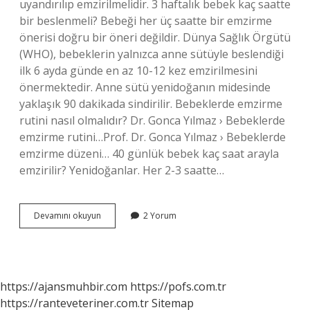
uyandırılıp emzirilmelidir. 3 haftalık bebek kaç saatte
bir beslenmeli? Bebeği her üç saatte bir emzirme
önerisi doğru bir öneri değildir. Dünya Sağlık Örgütü
(WHO), bebeklerin yalnızca anne sütüyle beslendiği
ilk 6 ayda günde en az 10-12 kez emzirilmesini
önermektedir. Anne sütü yenidoğanın midesinde
yaklaşık 90 dakikada sindirilir. Bebeklerde emzirme
rutini nasıl olmalıdır? Dr. Gonca Yılmaz › Bebeklerde
emzirme rutini…Prof. Dr. Gonca Yılmaz › Bebeklerde
emzirme düzeni… 40 günlük bebek kaç saat arayla
emzirilir? Yenidoğanlar. Her 2-3 saatte…
Doğum
Devamını okuyun
2 Yorum
Sonrası
Ilk
3
4
Haftada
https://ajansmuhbir.com
https://pofs.com.tr
En
https://ranteveteriner.com.tr
Sitemap
Az