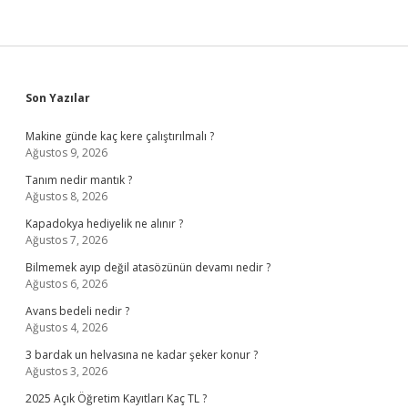
Kaç
Kere
Emzirmek
Gerekir
Sidebar
Son Yazılar
Makine günde kaç kere çalıştırılmalı ?
Ağustos 9, 2026
Tanım nedir mantık ?
Ağustos 8, 2026
Kapadokya hediyelik ne alınır ?
Ağustos 7, 2026
Bilmemek ayıp değil atasözünün devamı nedir ?
Ağustos 6, 2026
Avans bedeli nedir ?
Ağustos 4, 2026
3 bardak un helvasına ne kadar şeker konur ?
Ağustos 3, 2026
2025 Açık Öğretim Kayıtları Kaç TL ?