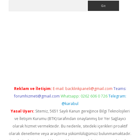
Arama
e
Reklam ve İletişim:
E-mail:
backlinkpaneli@gmail.com
Teams:
forumhizmeti@gmail.com
Whatsapp: 0262 606 0 726
Telegram:
@karabul
Yasal Uyarı:
Sitemiz, 5651 Sayılı Kanun gereğince Bilgi Teknolojileri
ve İletişim Kurumu (BTK) tarafından onaylanmış bir Yer Sağlayıcı
olarak hizmet vermektedir. Bu nedenle, sitedeki içerikleri proaktif
olarak denetleme veya araştırma yükümlülüğümüz bulunmamaktadır.