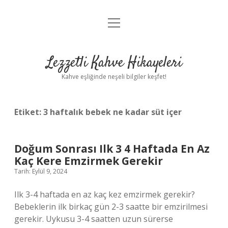
menüyü
Anasayfa
aç
Gizlilik Politikası
Lezzetli Kahve Hikayeleri
Yasal Uyarı
Kahve eşliğinde neşeli bilgiler keşfet!
Hakkımızda
Etiket:
3 haftalık bebek ne kadar süt içer
Doğum Sonrası Ilk 3 4 Haftada En Az
Kaç Kere Emzirmek Gerekir
Tarih: Eylül 9, 2024
Ilk 3-4 haftada en az kaç kez emzirmek gerekir?
Bebeklerin ilk birkaç gün 2-3 saatte bir emzirilmesi
gerekir. Uykusu 3-4 saatten uzun sürerse