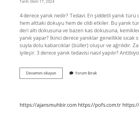
Tarih: Ekim 17, 2024
4 derece yanık nedir? Tedavi. En şiddetli yanık türü
hem alttaki dokuyu hem de cildi etkiler. Bu yanık tü
deri altı dokusuna ve bazen kas dokusuna, kemiklere
yanık yapar? İkinci derece yanıklar genellikle sıcak s
suyla dolu kabarcıklar (büller) oluşur ve ağrılıdır. 
iyileşir. 3 derece yanık tedavisi nasıl yapılır? Antibiy
3
Devamını okuyun
Yorum Bırak
Derece
Yanık
Ne
Olur
https://ajansmuhbir.com
https://pofs.com.tr
https:/