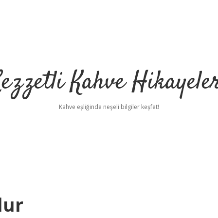
ezzetli Kahve Hikayele
Kahve eşliğinde neşeli bilgiler keşfet!
lur