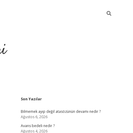
ri
Sidebar
Son Yazılar
vdcasino
Bilmemek ayıp değil atasözünün devamı nedir ?
Ağustos 6, 2026
Avans bedeli nedir ?
Ağustos 4, 2026