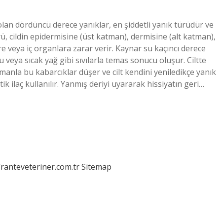
 olan dördüncü derece yanıklar, en şiddetli yanık türüdür ve
rü, cildin epidermisine (üst katman), dermisine (alt katman),
 veya iç organlara zarar verir. Kaynar su kaçıncı derece
u veya sıcak yağ gibi sıvılarla temas sonucu oluşur. Ciltte
Zamanla bu kabarcıklar düşer ve cilt kendini yeniledikçe yanık
otik ilaç kullanılır. Yanmış deriyi uyararak hissiyatın geri…
/ranteveteriner.com.tr
Sitemap