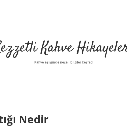
ezzetli Kahve Hikayele
Kahve eşliğinde neşeli bilgiler keşfet!
tığı Nedir