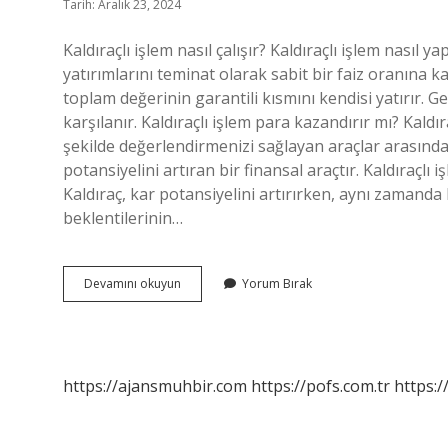
Tarih: Aralık 23, 2024
Kaldıraçlı işlem nasıl çalışır? Kaldıraçlı işlem nasıl y
yatırımlarını teminat olarak sabit bir faiz oranına 
toplam değerinin garantili kısmını kendisi yatırır. G
karşılanır. Kaldıraçlı işlem para kazandırır mı? Kaldı
şekilde değerlendirmenizi sağlayan araçlar arasında 
potansiyelini artıran bir finansal araçtır. Kaldıraçlı iş
Kaldıraç, kar potansiyelini artırırken, aynı zamanda k
beklentilerinin…
Kaldıraçlı
Devamını okuyun
Yorum Bırak
Işlem
Mantığı
Nedir
https://ajansmuhbir.com
https://pofs.com.tr
https:/