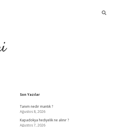
ri
Sidebar
Son Yazılar
vdcasino.online
Tanım nedir mantık ?
Ağustos 8, 2026
Kapadokya hediyelik ne alınır ?
Ağustos 7, 2026