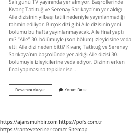
Salı günü TV yayınında yer almıyor. Başrollerinde
Kıvanç Tatlıtuğ ve Serenay Sarıkaya’nın yer aldığı
Aile dizisinin yılbaşı tatili nedeniyle yayınlanmadığı
tahmin ediliyor. Birçok dizi gibi Aile dizisinin yeni
bölümü bu hafta yayınlanmayacak. Aile final yaptı
mı? “Aile” 30. bölümüyle (son bölüm) izleyicisine veda
etti. Aile dizi neden bitti? Kıvanç Tatlıtuğ ve Serenay
Sarıkaya’nın başrolünde yer aldığı Aile dizisi 30.
bölümüyle izleyicilerine veda ediyor. Dizinin erken
final yapmasına tepkiler ise…
Aile
Devamını okuyun
Yorum Bırak
Dizisi
Hangi
Günde
https://ajansmuhbir.com
https://pofs.com.tr
https://ranteveteriner.com.tr
Sitemap