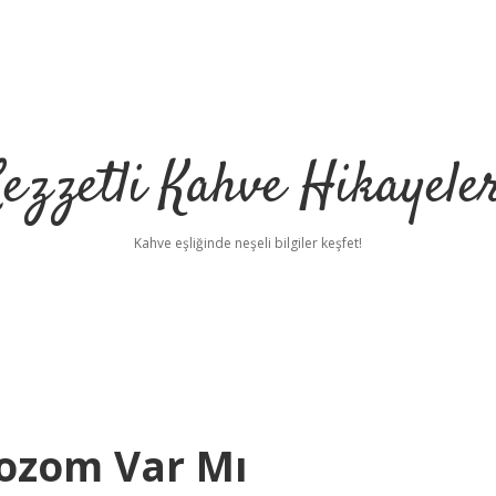
ezzetli Kahve Hikayele
Kahve eşliğinde neşeli bilgiler keşfet!
bozom Var Mı