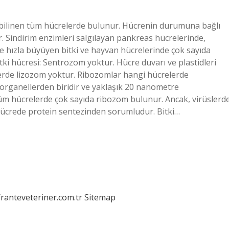
bilinen tüm hücrelerde bulunur. Hücrenin durumuna bağlı
r. Sindirim enzimleri salgılayan pankreas hücrelerinde,
e hızla büyüyen bitki ve hayvan hücrelerinde çok sayıda
ki hücresi: Sentrozom yoktur. Hücre duvarı ve plastidleri
ilerde lizozom yoktur. Ribozomlar hangi hücrelerde
rganellerden biridir ve yaklaşık 20 nanometre
üm hücrelerde çok sayıda ribozom bulunur. Ancak, virüslerd
ücrede protein sentezinden sorumludur. Bitki…
/ranteveteriner.com.tr
Sitemap