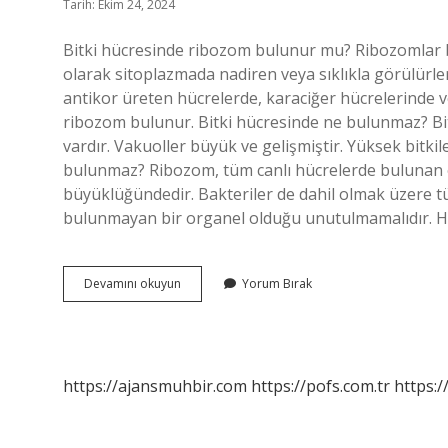
Tarih: Ekim 24, 2024
Bitki hücresinde ribozom bulunur mu? Ribozomlar 
olarak sitoplazmada nadiren veya sıklıkla görülürle
antikor üreten hücrelerde, karaciğer hücrelerinde v
ribozom bulunur. Bitki hücresinde ne bulunmaz? Bit
vardır. Vakuoller büyük ve gelişmiştir. Yüksek bitk
bulunmaz? Ribozom, tüm canlı hücrelerde bulunan o
büyüklüğündedir. Bakteriler de dahil olmak üzere t
bulunmayan bir organel olduğu unutulmamalıdır. H
Bitki
Devamını okuyun
Yorum Bırak
Hücresinde
Ribozom
Var
Mı
https://ajansmuhbir.com
https://pofs.com.tr
https:/