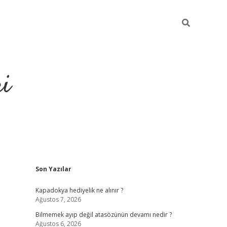
ri
Sidebar
Son Yazılar
vdcasino.online
Kapadokya hediyelik ne alınır ?
Ağustos 7, 2026
Bilmemek ayıp değil atasözünün devamı nedir ?
Ağustos 6, 2026