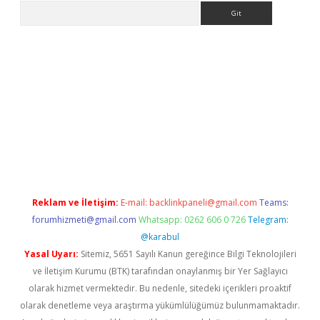
Arama
e
Reklam ve İletişim:
E-mail:
backlinkpaneli@gmail.com
Teams:
forumhizmeti@gmail.com
Whatsapp: 0262 606 0 726
Telegram:
@karabul
Yasal Uyarı:
Sitemiz, 5651 Sayılı Kanun gereğince Bilgi Teknolojileri
ve İletişim Kurumu (BTK) tarafından onaylanmış bir Yer Sağlayıcı
olarak hizmet vermektedir. Bu nedenle, sitedeki içerikleri proaktif
olarak denetleme veya araştırma yükümlülüğümüz bulunmamaktadır.