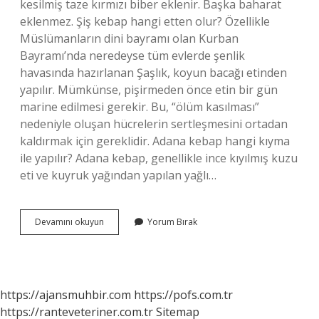
kesilmiş taze kırmızı biber eklenir. Başka baharat
eklenmez. Şiş kebap hangi etten olur? Özellikle
Müslümanların dini bayramı olan Kurban
Bayramı’nda neredeyse tüm evlerde şenlik
havasında hazırlanan Şaşlık, koyun bacağı etinden
yapılır. Mümkünse, pişirmeden önce etin bir gün
marine edilmesi gerekir. Bu, “ölüm kasılması”
nedeniyle oluşan hücrelerin sertleşmesini ortadan
kaldırmak için gereklidir. Adana kebap hangi kıyma
ile yapılır? Adana kebap, genellikle ince kıyılmış kuzu
eti ve kuyruk yağından yapılan yağlı…
Kebap
Devamını okuyun
Yorum Bırak
Için
Hangi
Et
Kullanılır
https://ajansmuhbir.com
https://pofs.com.tr
https://ranteveteriner.com.tr
Sitemap