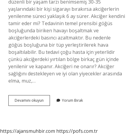
düzenli bir yaşam tarzı benimsemiş 30-35
yaşlarındaki bir kişi sigarayı bırakırsa akciğerlerin
yenilenme süreci yaklaşık 6 ay sürer. Akciğer kendini
tamir eder mi? Tedavinin temel prensibi göğüs
boşluğunda biriken havayı boşaltmak ve
akciğerlerdeki basıncı azaltmaktır. Bu nedenle
göğüs boşluğuna bir tüp yerleştirilerek hava
boşaltılabilir. Bu tedavi çoğu hasta için yeterlidir
çünkü akciğerdeki yırtılan bölge birkaç gün içinde
yenilenir ve kapanır. Akciğeri ne onarır? Akciğer
sağlığını destekleyen ve iyi olan yiyecekler arasında
elma, muz,…
Akciğer
Devamını okuyun
Yorum Bırak
Kendini
Onarır
Mı
https://ajansmuhbir.com
https://pofs.com.tr