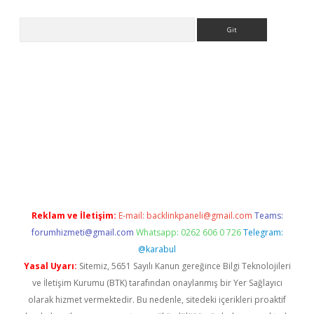
Arama
e
Reklam ve İletişim:
E-mail:
backlinkpaneli@gmail.com
Teams:
forumhizmeti@gmail.com
Whatsapp: 0262 606 0 726
Telegram:
@karabul
Yasal Uyarı:
Sitemiz, 5651 Sayılı Kanun gereğince Bilgi Teknolojileri
ve İletişim Kurumu (BTK) tarafından onaylanmış bir Yer Sağlayıcı
olarak hizmet vermektedir. Bu nedenle, sitedeki içerikleri proaktif