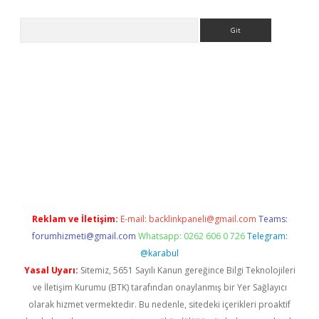
Arama
e
Reklam ve İletişim:
E-mail:
backlinkpaneli@gmail.com
Teams:
forumhizmeti@gmail.com
Whatsapp: 0262 606 0 726
Telegram:
@karabul
Yasal Uyarı:
Sitemiz, 5651 Sayılı Kanun gereğince Bilgi Teknolojileri
ve İletişim Kurumu (BTK) tarafından onaylanmış bir Yer Sağlayıcı
olarak hizmet vermektedir. Bu nedenle, sitedeki içerikleri proaktif