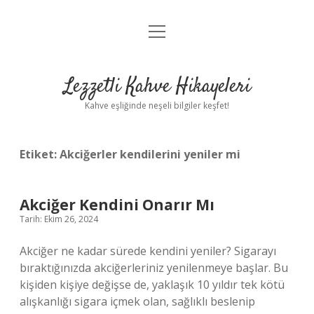
menüyü
Anasayfa
aç
Gizlilik Politikası
Lezzetli Kahve Hikayeleri
Yasal Uyarı
Kahve eşliğinde neşeli bilgiler keşfet!
Hakkımızda
Etiket:
Akciğerler kendilerini yeniler mi
Akciğer Kendini Onarır Mı
Tarih: Ekim 26, 2024
Akciğer ne kadar sürede kendini yeniler? Sigarayı
bıraktığınızda akciğerleriniz yenilenmeye başlar. Bu
kişiden kişiye değişse de, yaklaşık 10 yıldır tek kötü
alışkanlığı sigara içmek olan, sağlıklı beslenip