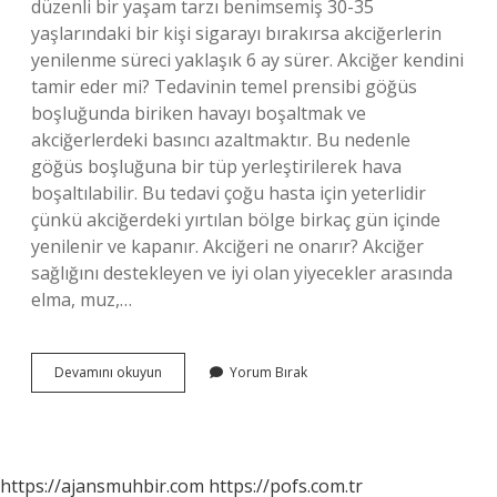
düzenli bir yaşam tarzı benimsemiş 30-35
yaşlarındaki bir kişi sigarayı bırakırsa akciğerlerin
yenilenme süreci yaklaşık 6 ay sürer. Akciğer kendini
tamir eder mi? Tedavinin temel prensibi göğüs
boşluğunda biriken havayı boşaltmak ve
akciğerlerdeki basıncı azaltmaktır. Bu nedenle
göğüs boşluğuna bir tüp yerleştirilerek hava
boşaltılabilir. Bu tedavi çoğu hasta için yeterlidir
çünkü akciğerdeki yırtılan bölge birkaç gün içinde
yenilenir ve kapanır. Akciğeri ne onarır? Akciğer
sağlığını destekleyen ve iyi olan yiyecekler arasında
elma, muz,…
Akciğer
Devamını okuyun
Yorum Bırak
Kendini
Onarır
Mı
https://ajansmuhbir.com
https://pofs.com.tr