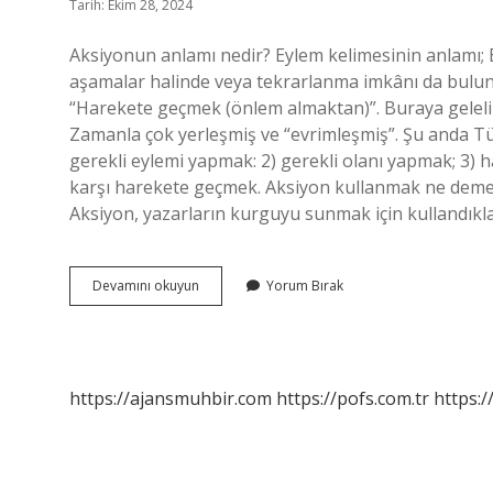
Tarih: Ekim 28, 2024
Aksiyonun anlamı nedir? Eylem kelimesinin anlamı; Eyl
aşamalar halinde veya tekrarlanma imkânı da buluna
“Harekete geçmek (önlem almaktan)”. Buraya geleli
Zamanla çok yerleşmiş ve “evrimleşmiş”. Şu anda Türk
gerekli eylemi yapmak: 2) gerekli olanı yapmak; 3
karşı harekete geçmek. Aksiyon kullanmak ne demek?
Aksiyon, yazarların kurguyu sunmak için kullandıklar
Günlük
Devamını okuyun
Yorum Bırak
Aksiyon
Ne
Demek
https://ajansmuhbir.com
https://pofs.com.tr
https:/