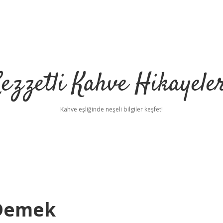
ezzetli Kahve Hikayele
Kahve eşliğinde neşeli bilgiler keşfet!
 Demek