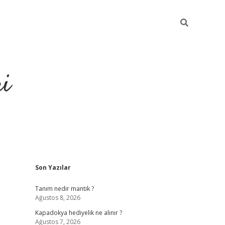
ri
Sidebar
Son Yazılar
vdcasino.online
Tanım nedir mantık ?
Ağustos 8, 2026
Kapadokya hediyelik ne alınır ?
Ağustos 7, 2026