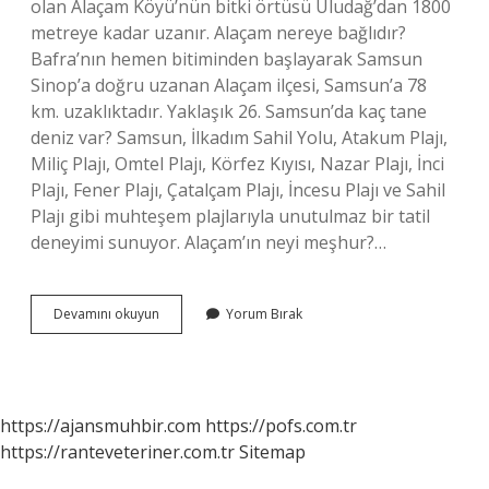
olan Alaçam Köyü’nün bitki örtüsü Uludağ’dan 1800
metreye kadar uzanır. Alaçam nereye bağlıdır?
Bafra’nın hemen bitiminden başlayarak Samsun
Sinop’a doğru uzanan Alaçam ilçesi, Samsun’a 78
km. uzaklıktadır. Yaklaşık 26. Samsun’da kaç tane
deniz var? Samsun, İlkadım Sahil Yolu, Atakum Plajı,
Miliç Plajı, Omtel Plajı, Körfez Kıyısı, Nazar Plajı, İnci
Plajı, Fener Plajı, Çatalçam Plajı, İncesu Plajı ve Sahil
Plajı gibi muhteşem plajlarıyla unutulmaz bir tatil
deneyimi sunuyor. Alaçam’ın neyi meşhur?…
Samsun
Devamını okuyun
Yorum Bırak
Alaçam
Deniz
Var
Mı
https://ajansmuhbir.com
https://pofs.com.tr
https://ranteveteriner.com.tr
Sitemap