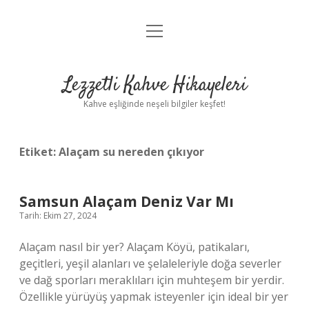
menüyü
Anasayfa
aç
Gizlilik Politikası
Lezzetli Kahve Hikayeleri
Yasal Uyarı
Kahve eşliğinde neşeli bilgiler keşfet!
Hakkımızda
Etiket:
Alaçam su nereden çıkıyor
Samsun Alaçam Deniz Var Mı
Tarih: Ekim 27, 2024
Alaçam nasıl bir yer? Alaçam Köyü, patikaları,
geçitleri, yeşil alanları ve şelaleleriyle doğa severler
ve dağ sporları meraklıları için muhteşem bir yerdir.
Özellikle yürüyüş yapmak isteyenler için ideal bir yer