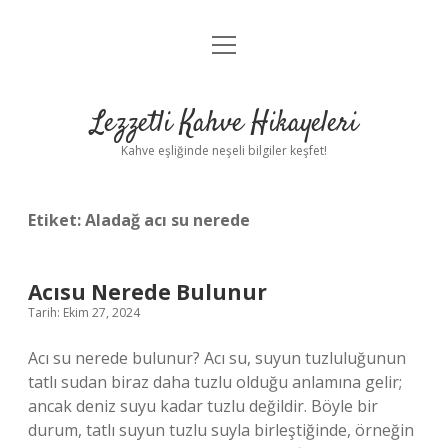
menüyü
Anasayfa
aç
Gizlilik Politikası
Lezzetli Kahve Hikayeleri
Yasal Uyarı
Kahve eşliğinde neşeli bilgiler keşfet!
Hakkımızda
Etiket:
Aladağ acı su nerede
Acısu Nerede Bulunur
Tarih: Ekim 27, 2024
Acı su nerede bulunur? Acı su, suyun tuzluluğunun
tatlı sudan biraz daha tuzlu olduğu anlamına gelir;
ancak deniz suyu kadar tuzlu değildir. Böyle bir
durum, tatlı suyun tuzlu suyla birleştiğinde, örneğin