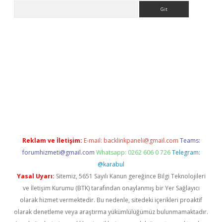
Arama
ne
Reklam ve İletişim:
E-mail:
backlinkpaneli@gmail.com
Teams:
forumhizmeti@gmail.com
Whatsapp: 0262 606 0 726
Telegram:
@karabul
Yasal Uyarı:
Sitemiz, 5651 Sayılı Kanun gereğince Bilgi Teknolojileri
ve İletişim Kurumu (BTK) tarafından onaylanmış bir Yer Sağlayıcı
olarak hizmet vermektedir. Bu nedenle, sitedeki içerikleri proaktif
olarak denetleme veya araştırma yükümlülüğümüz bulunmamaktadır.