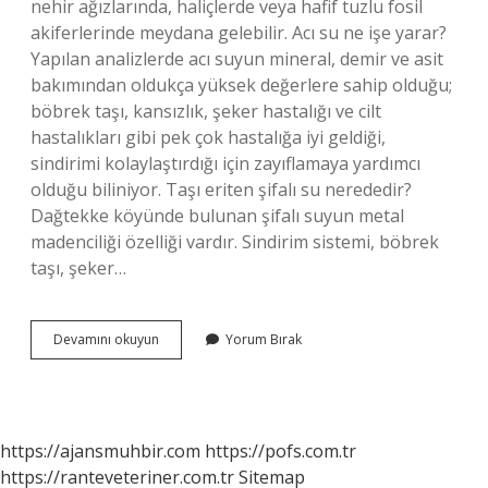
nehir ağızlarında, haliçlerde veya hafif tuzlu fosil
akiferlerinde meydana gelebilir. Acı su ne işe yarar?
Yapılan analizlerde acı suyun mineral, demir ve asit
bakımından oldukça yüksek değerlere sahip olduğu;
böbrek taşı, kansızlık, şeker hastalığı ve cilt
hastalıkları gibi pek çok hastalığa iyi geldiği,
sindirimi kolaylaştırdığı için zayıflamaya yardımcı
olduğu biliniyor. Taşı eriten şifalı su nerededir?
Dağtekke köyünde bulunan şifalı suyun metal
madenciliği özelliği vardır. Sindirim sistemi, böbrek
taşı, şeker…
Acısu
Devamını okuyun
Yorum Bırak
Nerede
Bulunur
https://ajansmuhbir.com
https://pofs.com.tr
https://ranteveteriner.com.tr
Sitemap