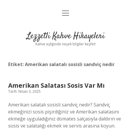
menüyü
Anasayfa
aç
Gizlilik Politikası
Lezzetli Kahve Hikayeleri
Yasal Uyarı
Kahve eşliğinde neşeli bilgiler keşfet!
Hakkımızda
Etiket:
Amerikan salatalı sosisli sandviç nedir
Amerikan Salatası Sosis Var Mı
Tarih: Nisan 3, 2025
Amerikan salatalı sosisli sandviç nedir? Sandviç
ekmeğinizi sosis pişirdiğiniz ve Amerikan salatasını
ekmeğe uyguladığınız domates salçasıyla daldırın ve
sosis ve salatalığı ekmek ve servis arasına koyun.