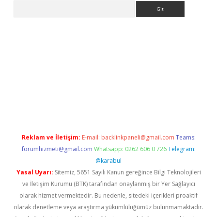
Arama
casino.online
Reklam ve İletişim:
E-mail:
backlinkpaneli@gmail.com
Teams:
forumhizmeti@gmail.com
Whatsapp: 0262 606 0 726
Telegram:
@karabul
Yasal Uyarı:
Sitemiz, 5651 Sayılı Kanun gereğince Bilgi Teknolojileri
ve İletişim Kurumu (BTK) tarafından onaylanmış bir Yer Sağlayıcı
olarak hizmet vermektedir. Bu nedenle, sitedeki içerikleri proaktif
olarak denetleme veya araştırma yükümlülüğümüz bulunmamaktadır.