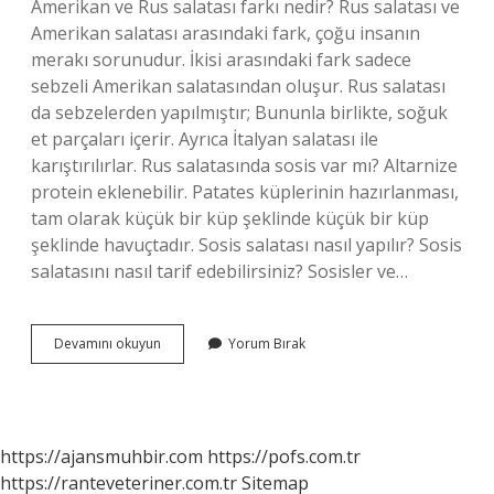
Amerikan ve Rus salatası farkı nedir? Rus salatası ve
Amerikan salatası arasındaki fark, çoğu insanın
merakı sorunudur. İkisi arasındaki fark sadece
sebzeli Amerikan salatasından oluşur. Rus salatası
da sebzelerden yapılmıştır; Bununla birlikte, soğuk
et parçaları içerir. Ayrıca İtalyan salatası ile
karıştırılırlar. Rus salatasında sosis var mı? Altarnize
protein eklenebilir. Patates küplerinin hazırlanması,
tam olarak küçük bir küp şeklinde küçük bir küp
şeklinde havuçtadır. Sosis salatası nasıl yapılır? Sosis
salatasını nasıl tarif edebilirsiniz? Sosisler ve…
Amerikan
Devamını okuyun
Yorum Bırak
Salatası
Sosis
Var
Mı
https://ajansmuhbir.com
https://pofs.com.tr
https://ranteveteriner.com.tr
Sitemap