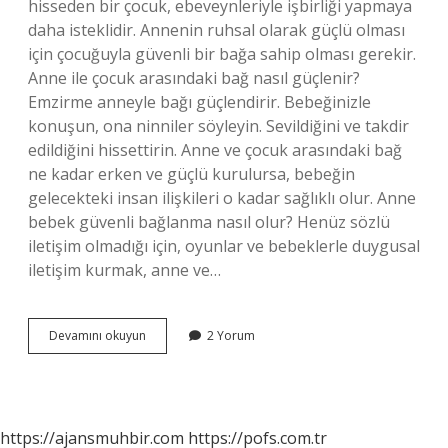
hisseden bir çocuk, ebeveynleriyle işbirliği yapmaya
daha isteklidir. Annenin ruhsal olarak güçlü olması
için çocuğuyla güvenli bir bağa sahip olması gerekir.
Anne ile çocuk arasındaki bağ nasıl güçlenir?
Emzirme anneyle bağı güçlendirir. Bebeğinizle
konuşun, ona ninniler söyleyin. Sevildiğini ve takdir
edildiğini hissettirin. Anne ve çocuk arasındaki bağ
ne kadar erken ve güçlü kurulursa, bebeğin
gelecekteki insan ilişkileri o kadar sağlıklı olur. Anne
bebek güvenli bağlanma nasıl olur? Henüz sözlü
iletişim olmadığı için, oyunlar ve bebeklerle duygusal
iletişim kurmak, anne ve…
Bağlanma
Devamını okuyun
2 Yorum
Sürecinde
Kaliteli
Anne
Çocuk
Ilişkisi
https://ajansmuhbir.com
https://pofs.com.tr
Nasıl