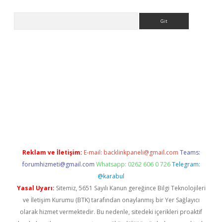
Arama
e
Reklam ve İletişim:
E-mail:
backlinkpaneli@gmail.com
Teams:
forumhizmeti@gmail.com
Whatsapp: 0262 606 0 726
Telegram:
@karabul
Yasal Uyarı:
Sitemiz, 5651 Sayılı Kanun gereğince Bilgi Teknolojileri
ve İletişim Kurumu (BTK) tarafından onaylanmış bir Yer Sağlayıcı
olarak hizmet vermektedir. Bu nedenle, sitedeki içerikleri proaktif