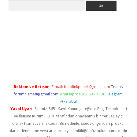
Arama
e
Reklam ve İletişim:
E-mail:
backlinkpaneli@gmail.com
Teams:
forumhizmeti@gmail.com
Whatsapp: 0262 606 0 726
Telegram:
@karabul
Yasal Uyarı:
Sitemiz, 5651 Sayılı Kanun gereğince Bilgi Teknolojileri
ve İletişim Kurumu (BTK) tarafından onaylanmış bir Yer Sağlayıcı
olarak hizmet vermektedir. Bu nedenle, sitedeki içerikleri proaktif
olarak denetleme veya araştırma yükümlülüğümüz bulunmamaktadır.