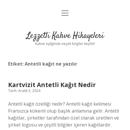
menüyü
Anasayfa
aç
Gizlilik Politikası
Lezzetli Kahve Hikayeleri
Yasal Uyarı
Kahve eşliğinde neşeli bilgiler keşfet!
Hakkımızda
Etiket:
Antetli kağıt ne yazılır
Kartvizit Antetli Kağıt Nedir
Tarih: Aralık 5, 2024
Antetli kağıt özelliği nedir? Antetli kağıt kelimesi
Fransızca kökenli olup başlık anlamına gelir. Antetli
kağıtlar, şirketler tarafından özel olarak üretilen ve
şirket logosu ve çeşitli bilgiler içeren kağıtlardır.