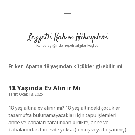
menüyü
Anasayfa
aç
Gizlilik Politikası
Lezzetli Kahve Hikayeleri
Yasal Uyarı
Kahve eşliğinde neşeli bilgiler keşfet!
Hakkımızda
Etiket:
Aparta 18 yaşından küçükler girebilir mi
18 Yaşında Ev Alınır Mı
Tarih: Ocak 18, 2025
18 yaş altına ev alınır mı? 18 yaş altındaki çocuklar
tasarrufta bulunamayacakları için tapu işlemleri
anne ve babaları tarafından birlikte, anne ve
babalarından biri evde yoksa (ölmüş veya boşanmış)