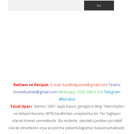
Arama
e
Reklam ve İletişim:
E-mail:
backlinkpaneli@gmail.com
Teams:
forumhizmeti@gmail.com
Whatsapp: 0262 606 0 726
Telegram:
@karabul
Yasal Uyarı:
Sitemiz, 5651 Sayılı Kanun gereğince Bilgi Teknolojileri
ve İletişim Kurumu (BTK) tarafından onaylanmış bir Yer Sağlayıcı
olarak hizmet vermektedir. Bu nedenle, sitedeki içerikleri proaktif
olarak denetleme veya araştırma yükümlülüğümüz bulunmamaktadır.