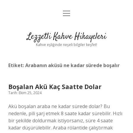
menüyü
Anasayfa
aç
Gizlilik Politikası
Lezzetli Kahve Hikayeleri
Yasal Uyarı
Kahve eşliğinde neşeli bilgiler keşfet!
Hakkımızda
Etiket:
Arabanın aküsü ne kadar sürede boşalır
Boşalan Akü Kaç Saatte Dolar
Tarih: Ekim 25, 2024
Akü boşalan araba ne kadar sürede dolar? Bu
nedenle, pili şarj etmek 8 saate kadar sürebilir. Hızlı
bir şekilde doldurmak istiyorsanız, süre 4 saate
kadar düşürülebilir. Araba rölantide çalıştırmak