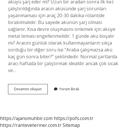
aküyü şarj eder mi? Uzun bir aradan sonra ilk kez
çalıştırıldığında aracın aküsünde şarj sorunları
yaşanmaması için araç 20-30 dakika rölantide
bırakılmalıdır. Bu sayede akünün şarj olması
sağlanır. Kısa devre oluşmasını önlemek için aküye
metal teması engellenmelidir. 1 günde akü boşalır
mı? Aracını günlük olarak kullanmayanların sıkça
sorduğu bir diğer soru ise “Araba çalışmazsa akü
kaç gün sonra biter?” şeklindedir. Normal şartlarda
aracı haftada bir çalıştırmak idealdir ancak çok sıcak
ve…
Boşalan
Devamını okuyun
Yorum Bırak
Akü
Kaç
Saatte
Dolar
https://ajansmuhbir.com
https://pofs.com.tr
https://ranteveteriner.com.tr
Sitemap