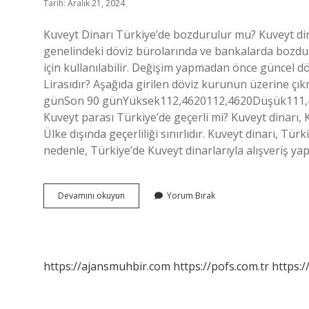
Tarih: Aralık 21, 2024
Kuveyt Dinarı Türkiye’de bozdurulur mu? Kuveyt din
genelindeki döviz bürolarında ve bankalarda bozdurul
için kullanılabilir. Değişim yapmadan önce güncel dö
Lirasıdır? Aşağıda girilen döviz kurunun üzerine ç
günSon 90 günYüksek112,4620112,4620Düşük111,
Kuveyt parası Türkiye’de geçerli mi? Kuveyt dinarı, 
Ülke dışında geçerliliği sınırlıdır. Kuveyt dinarı, Tür
nedenle, Türkiye’de Kuveyt dinarlarıyla alışveriş
1
Devamını okuyun
Yorum Bırak
Kuveyt
Dinarı
Türkiyede
Geçerli
Mi
https://ajansmuhbir.com
https://pofs.com.tr
https:/