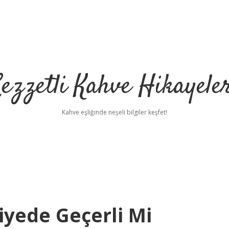
ezzetli Kahve Hikayele
Kahve eşliğinde neşeli bilgiler keşfet!
iyede Geçerli Mi