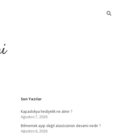
ri
Sidebar
Son Yazılar
vdcasino
Kapadokya hediyelik ne alınır ?
Ağustos 7, 2026
Bilmemek ayıp değil atasözünün devamı nedir ?
Ağustos 6, 2026