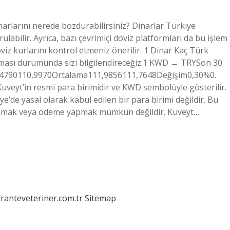
arlarını nerede bozdurabilirsiniz? Dinarlar Türkiye
abilir. Ayrıca, bazı çevrimiçi döviz platformları da bu işlem
viz kurlarını kontrol etmeniz önerilir. 1 Dinar Kaç Türk
ıkması durumunda sizi bilgilendireceğiz.1 KWD → TRYSon 30
4790110,9970Ortalama111,9856111,7648Değişim0,30%0.
Kuveyt’in resmi para birimidir ve KWD sembolüyle gösterilir.
kiye’de yasal olarak kabul edilen bir para birimi değildir. Bu
 yapmak veya ödeme yapmak mümkün değildir. Kuveyt…
/ranteveteriner.com.tr
Sitemap