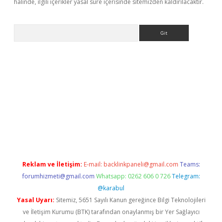
halinde, ilgili içerikler yasal süre içerisinde sitemizden kaldırılacaktır.
Arama
e
Reklam ve İletişim:
E-mail:
backlinkpaneli@gmail.com
Teams:
forumhizmeti@gmail.com
Whatsapp: 0262 606 0 726
Telegram:
@karabul
Yasal Uyarı:
Sitemiz, 5651 Sayılı Kanun gereğince Bilgi Teknolojileri
ve İletişim Kurumu (BTK) tarafından onaylanmış bir Yer Sağlayıcı