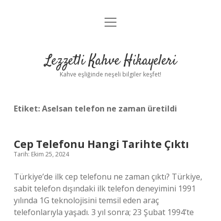
menüyü
Anasayfa
aç
Gizlilik Politikası
Lezzetli Kahve Hikayeleri
Yasal Uyarı
Kahve eşliğinde neşeli bilgiler keşfet!
Hakkımızda
Etiket:
Aselsan telefon ne zaman üretildi
Cep Telefonu Hangi Tarihte Çıktı
Tarih: Ekim 25, 2024
Türkiye’de ilk cep telefonu ne zaman çıktı? Türkiye,
sabit telefon dışındaki ilk telefon deneyimini 1991
yılında 1G teknolojisini temsil eden araç
telefonlarıyla yaşadı. 3 yıl sonra; 23 Şubat 1994’te