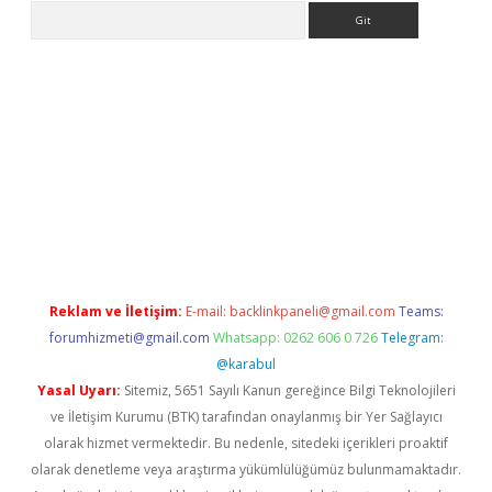
Arama
e
Reklam ve İletişim:
E-mail:
backlinkpaneli@gmail.com
Teams:
forumhizmeti@gmail.com
Whatsapp: 0262 606 0 726
Telegram:
@karabul
Yasal Uyarı:
Sitemiz, 5651 Sayılı Kanun gereğince Bilgi Teknolojileri
ve İletişim Kurumu (BTK) tarafından onaylanmış bir Yer Sağlayıcı
olarak hizmet vermektedir. Bu nedenle, sitedeki içerikleri proaktif
olarak denetleme veya araştırma yükümlülüğümüz bulunmamaktadır.