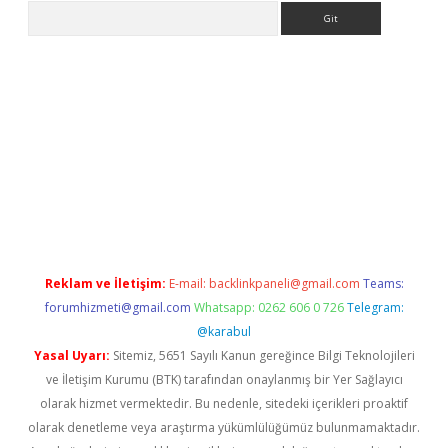
Arama
e
Reklam ve İletişim:
E-mail:
backlinkpaneli@gmail.com
Teams:
forumhizmeti@gmail.com
Whatsapp: 0262 606 0 726
Telegram:
@karabul
Yasal Uyarı:
Sitemiz, 5651 Sayılı Kanun gereğince Bilgi Teknolojileri
ve İletişim Kurumu (BTK) tarafından onaylanmış bir Yer Sağlayıcı
olarak hizmet vermektedir. Bu nedenle, sitedeki içerikleri proaktif
olarak denetleme veya araştırma yükümlülüğümüz bulunmamaktadır.