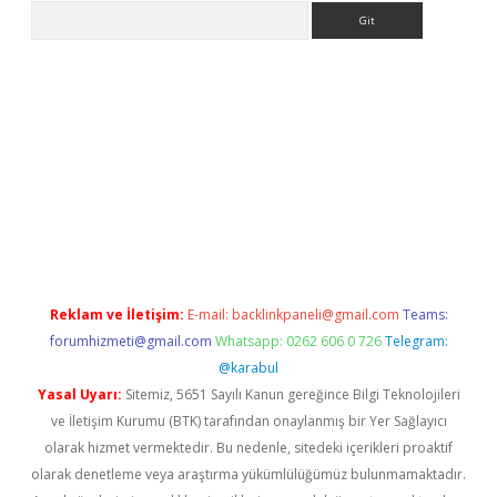
Arama
e
Reklam ve İletişim:
E-mail:
backlinkpaneli@gmail.com
Teams:
forumhizmeti@gmail.com
Whatsapp: 0262 606 0 726
Telegram:
@karabul
Yasal Uyarı:
Sitemiz, 5651 Sayılı Kanun gereğince Bilgi Teknolojileri
ve İletişim Kurumu (BTK) tarafından onaylanmış bir Yer Sağlayıcı
olarak hizmet vermektedir. Bu nedenle, sitedeki içerikleri proaktif
olarak denetleme veya araştırma yükümlülüğümüz bulunmamaktadır.