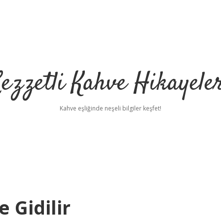
ezzetli Kahve Hikayele
Kahve eşliğinde neşeli bilgiler keşfet!
 Gidilir