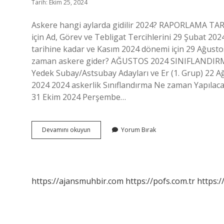
Tarih: Ekim 25, 2024
Askere hangi aylarda gidilir 2024? RAPORLAMA TAR
için Ad, Görev ve Tebligat Tercihlerini 29 Şubat 20
tarihine kadar ve Kasım 2024 dönemi için 29 Ağusto
zaman askere gider? AĞUSTOS 2024 SINIFLANDIRMA
Yedek Subay/Astsubay Adayları ve Er (1. Grup) 22 Ağ
2024 2024 askerlik Sınıflandırma Ne zaman Yapılacak
31 Ekim 2024 Perşembe…
Hangi
Devamını okuyun
Yorum Bırak
Aylarda
Askere
Gidilir
https://ajansmuhbir.com
https://pofs.com.tr
https:/