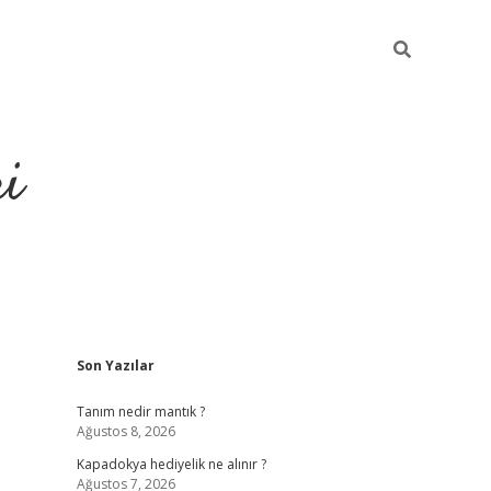
ri
Sidebar
Son Yazılar
vdcasino
Tanım nedir mantık ?
Ağustos 8, 2026
Kapadokya hediyelik ne alınır ?
Ağustos 7, 2026