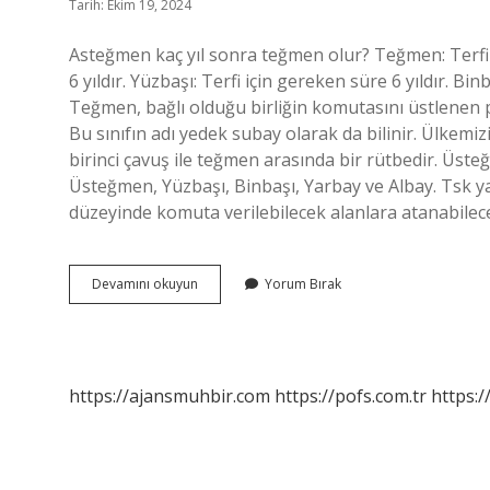
Tarih: Ekim 19, 2024
Asteğmen kaç yıl sonra teğmen olur? Teğmen: Terfi i
6 yıldır. Yüzbaşı: Terfi için gereken süre 6 yıldır. Bi
Teğmen, bağlı olduğu birliğin komutasını üstlenen p
Bu sınıfın adı yedek subay olarak da bilinir. Ülkemi
birinci çavuş ile teğmen arasında bir rütbedir. Üs
Üsteğmen, Yüzbaşı, Binbaşı, Yarbay ve Albay. Tsk y
düzeyinde komuta verilebilecek alanlara atanabilec
Asteğmenden
Devamını okuyun
Yorum Bırak
Sonra
Hangi
Rütbe
Gelir
https://ajansmuhbir.com
https://pofs.com.tr
https:/