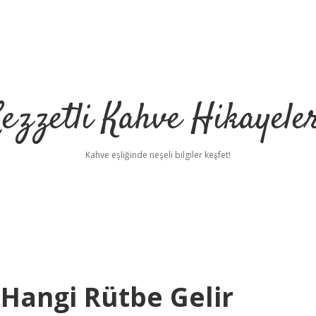
ezzetli Kahve Hikayele
Kahve eşliğinde neşeli bilgiler keşfet!
Hangi Rütbe Gelir