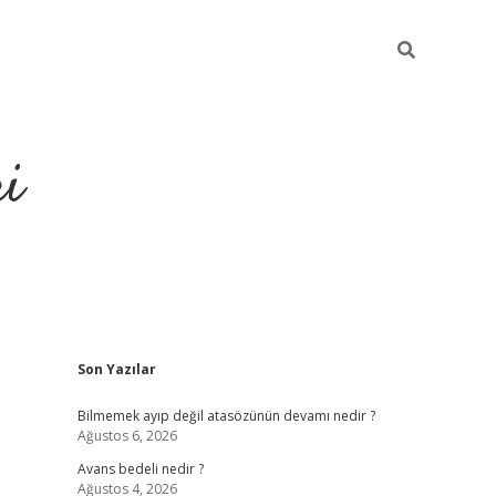
ri
Sidebar
Son Yazılar
vdcasino
Bilmemek ayıp değil atasözünün devamı nedir ?
Ağustos 6, 2026
Avans bedeli nedir ?
Ağustos 4, 2026