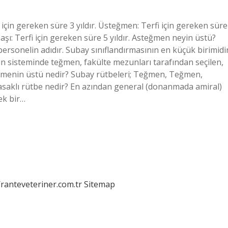
çin gereken süre 3 yıldır. Üsteğmen: Terfi için gereken süre
nbaşı: Terfi için gereken süre 5 yıldır. Asteğmen neyin üstü?
ersonelin adıdır. Subay sınıflandırmasının en küçük birimidir
zin sisteminde teğmen, fakülte mezunları tarafından seçilen,
teğmenin üstü nedir? Subay rütbeleri; Teğmen, Teğmen,
asaklı rütbe nedir? En azından general (donanmada amiral)
ek bir…
/ranteveteriner.com.tr
Sitemap