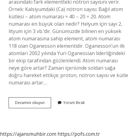
arasındaki fark elementteki nötron sayısını verir.
Örnek: Kalsiyumdaki (Ca) nötron sayısı: Bağıl atom
kütlesi – atom numarası = 40 – 20 = 20. Atom
numarası en büyük olan nedir? Helyum için sayı 2,
lityum için 3 vb.’dir. Günümüzde bilinen en yüksek
atom numarasına sahip element, atom numarası
118 olan Oganesson elementidir. Oganesson’un ilk
atomları 2002 yılında Yuri Oganessian liderliğindeki
bir ekip tarafından gözlemlendi. Atom numarası
neye göre artar? Zaman içerisinde soldan sağa
doğru hareket ettikçe; proton, nötron sayısı ve kütle
numarası artar.…
Atom
Devamını okuyun
Yorum Bırak
Numarasının
Büyük
Olduğunu
Nasıl
Anlarız
https://ajansmuhbir.com
https://pofs.com.tr