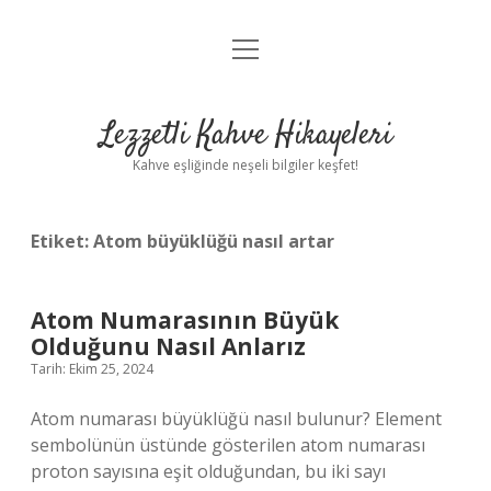
menüyü
Anasayfa
aç
Gizlilik Politikası
Lezzetli Kahve Hikayeleri
Yasal Uyarı
Kahve eşliğinde neşeli bilgiler keşfet!
Hakkımızda
Etiket:
Atom büyüklüğü nasıl artar
Atom Numarasının Büyük
Olduğunu Nasıl Anlarız
Tarih: Ekim 25, 2024
Atom numarası büyüklüğü nasıl bulunur? Element
sembolünün üstünde gösterilen atom numarası
proton sayısına eşit olduğundan, bu iki sayı