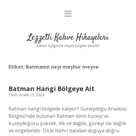
menüyü
Anasayfa
aç
Gizlilik Politikası
Lezzetli Kahve Hikayeleri
Yasal Uyarı
Kahve eşliğinde neşeli bilgiler keşfet!
Hakkımızda
Etiket:
Batmanın neyi meşhur meyve
Batman Hangi Bölgeye Ait
Tarih: Aralık 15, 2024
Batman hangi bölgede kalıyor? Güneydoğu Anadolu
Bölgesi’nde bulunan Batman ilinin kuzeyi ve
kuzeydoğusu yüksek, dik ve dağlık, güneyi ise dağlık
ve engebelidir. Dicle Nehri batıdan doğuya doğru