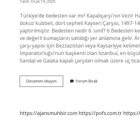
Tarih: Ocak 19, 2025
Türkiye’de bedesten var mı? Kapalıçarşı’nın Vezir H
dokuz kubbeli, dört cepheli Kayseri Çarşısı, 1497-1
yaptırılmıştır. Bedesten nedir 6. sınıf? 6 Bedesten 
ve değerli kumaşların satıldığı yer anlamına gelir. A
çarşı yapısı için Bezzazistan veya Kaysariyye kelimel
İmparatorluğu’nun başkenti olan İstanbul, en büyük k
Sandal ve Galata kapalı çarşıları olmak üzere üç tic
Bedesten
Devamını okuyun
Yorum Bırak
Açılımı
Nedir
https://ajansmuhbir.com
https://pofs.com.tr
https:/