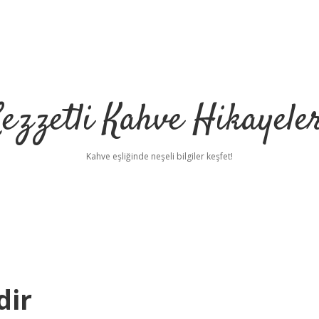
ezzetli Kahve Hikayele
Kahve eşliğinde neşeli bilgiler keşfet!
dir