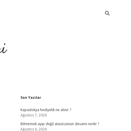
ri
Sidebar
Son Yazılar
vdcasino.online
Kapadokya hediyelik ne alınır ?
Ağustos 7, 2026
Bilmemek ayıp değil atasözünün devamı nedir ?
Ağustos 6, 2026