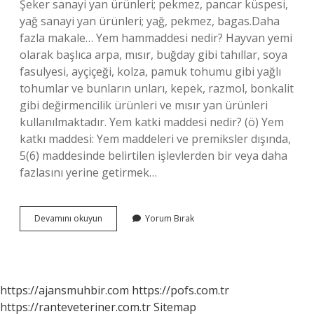
Şeker sanayi yan ürünleri; pekmez, pancar küspesi,
yağ sanayi yan ürünleri; yağ, pekmez, bagas.Daha
fazla makale… Yem hammaddesi nedir? Hayvan yemi
olarak başlıca arpa, mısır, buğday gibi tahıllar, soya
fasulyesi, ayçiçeği, kolza, pamuk tohumu gibi yağlı
tohumlar ve bunların unları, kepek, razmol, bonkalit
gibi değirmencilik ürünleri ve mısır yan ürünleri
kullanılmaktadır. Yem katki maddesi nedir? (ö) Yem
katkı maddesi: Yem maddeleri ve premiksler dışında,
5(6) maddesinde belirtilen işlevlerden bir veya daha
fazlasını yerine getirmek…
Yem
Devamını okuyun
Yorum Bırak
Içinde
Ne
Var
https://ajansmuhbir.com
https://pofs.com.tr
https://ranteveteriner.com.tr
Sitemap