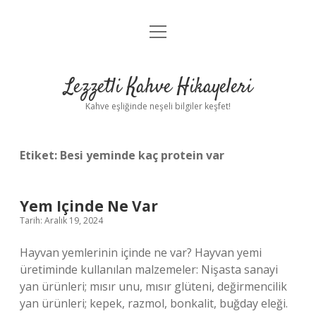
menüyü
Anasayfa
aç
Gizlilik Politikası
Lezzetli Kahve Hikayeleri
Yasal Uyarı
Kahve eşliğinde neşeli bilgiler keşfet!
Hakkımızda
Etiket:
Besi yeminde kaç protein var
Yem Içinde Ne Var
Tarih: Aralık 19, 2024
Hayvan yemlerinin içinde ne var? Hayvan yemi
üretiminde kullanılan malzemeler: Nişasta sanayi
yan ürünleri; mısır unu, mısır glüteni, değirmencilik
yan ürünleri; kepek, razmol, bonkalit, buğday eleği.