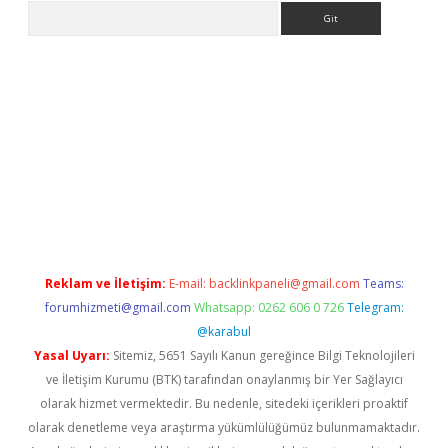
Arama
e
Reklam ve İletişim:
E-mail:
backlinkpaneli@gmail.com
Teams:
forumhizmeti@gmail.com
Whatsapp: 0262 606 0 726
Telegram:
@karabul
Yasal Uyarı:
Sitemiz, 5651 Sayılı Kanun gereğince Bilgi Teknolojileri
ve İletişim Kurumu (BTK) tarafından onaylanmış bir Yer Sağlayıcı
olarak hizmet vermektedir. Bu nedenle, sitedeki içerikleri proaktif
olarak denetleme veya araştırma yükümlülüğümüz bulunmamaktadır.