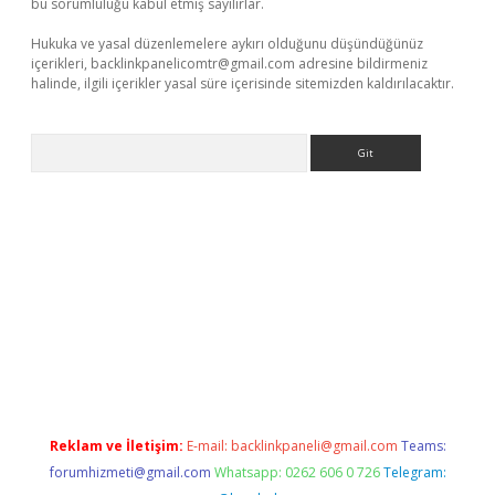
bu sorumluluğu kabul etmiş sayılırlar.
Hukuka ve yasal düzenlemelere aykırı olduğunu düşündüğünüz
içerikleri,
backlinkpanelicomtr@gmail.com
adresine bildirmeniz
halinde, ilgili içerikler yasal süre içerisinde sitemizden kaldırılacaktır.
Arama
o.online
Reklam ve İletişim:
E-mail:
backlinkpaneli@gmail.com
Teams:
forumhizmeti@gmail.com
Whatsapp: 0262 606 0 726
Telegram: