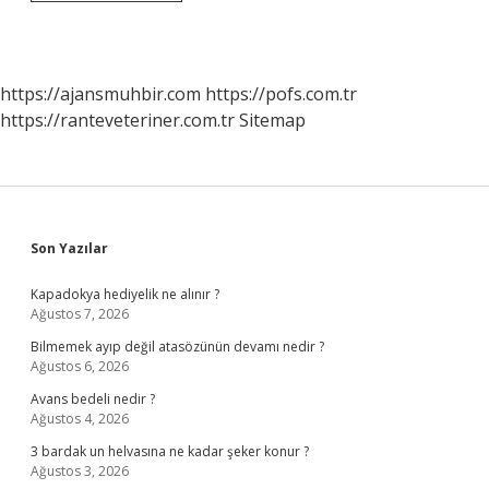
Stratejiler
Ne
Demek
https://ajansmuhbir.com
https://pofs.com.tr
https://ranteveteriner.com.tr
Sitemap
Sidebar
Son Yazılar
Kapadokya hediyelik ne alınır ?
Ağustos 7, 2026
Bilmemek ayıp değil atasözünün devamı nedir ?
Ağustos 6, 2026
Avans bedeli nedir ?
Ağustos 4, 2026
3 bardak un helvasına ne kadar şeker konur ?
Ağustos 3, 2026