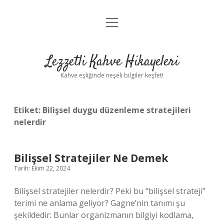
menüyü
Anasayfa
aç
Gizlilik Politikası
Lezzetli Kahve Hikayeleri
Yasal Uyarı
Kahve eşliğinde neşeli bilgiler keşfet!
Hakkımızda
Etiket:
Bilişsel duygu düzenleme stratejileri
nelerdir
Bilişsel Stratejiler Ne Demek
Tarih: Ekim 22, 2024
Bilişsel stratejiler nelerdir? Peki bu “bilişsel strateji”
terimi ne anlama geliyor? Gagne’nin tanımı şu
şekildedir: Bunlar organizmanın bilgiyi kodlama,