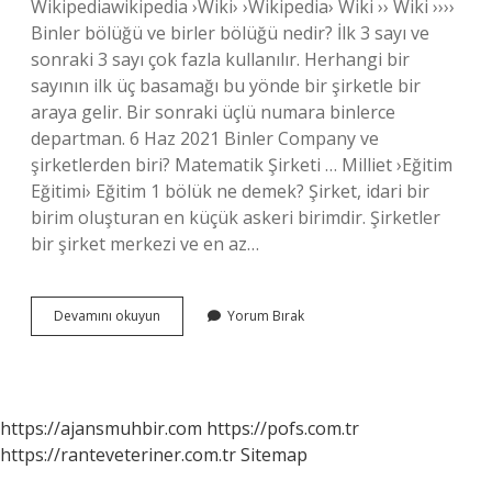
Wikipediawikipedia ›Wiki› ›Wikipedia› Wiki ›› Wiki ››››
Binler bölüğü ve birler bölüğü nedir? İlk 3 sayı ve
sonraki 3 sayı çok fazla kullanılır. Herhangi bir
sayının ilk üç basamağı bu yönde bir şirketle bir
araya gelir. Bir sonraki üçlü numara binlerce
departman. 6 Haz 2021 Binler Company ve
şirketlerden biri? Matematik Şirketi … Milliet ›Eğitim
Eğitimi› Eğitim 1 bölük ne demek? Şirket, idari bir
birim oluşturan en küçük askeri birimdir. Şirketler
bir şirket merkezi ve en az…
Birler
Devamını okuyun
Yorum Bırak
Bölüğü
Binler
Bölüğü
Nasıl
Olur
https://ajansmuhbir.com
https://pofs.com.tr
https://ranteveteriner.com.tr
Sitemap