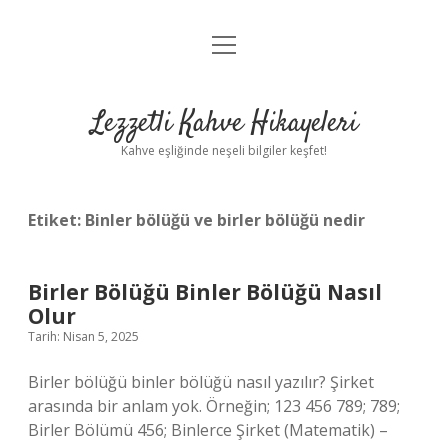
menüyü
Anasayfa
aç
Gizlilik Politikası
Lezzetli Kahve Hikayeleri
Yasal Uyarı
Kahve eşliğinde neşeli bilgiler keşfet!
Hakkımızda
Etiket:
Binler bölüğü ve birler bölüğü nedir
Birler Bölüğü Binler Bölüğü Nasıl
Olur
Tarih: Nisan 5, 2025
Birler bölüğü binler bölüğü nasıl yazılır? Şirket
arasında bir anlam yok. Örneğin; 123 456 789; 789;
Birler Bölümü 456; Binlerce Şirket (Matematik) –