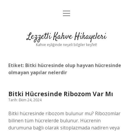
menüyü
Anasayfa
aç
Gizlilik Politikası
Lezzetli Kahve Hikayeleri
Yasal Uyarı
Kahve eşliğinde neşeli bilgiler keşfet!
Hakkımızda
Etiket:
Bitki hücresinde olup hayvan hücresinde
olmayan yapılar nelerdir
Bitki Hücresinde Ribozom Var Mı
Tarih: Ekim 24, 2024
Bitki hücresinde ribozom bulunur mu? Ribozomlar
bilinen tüm hücrelerde bulunur. Hücrenin
durumuna bağlı olarak sitoplazmada nadiren veya