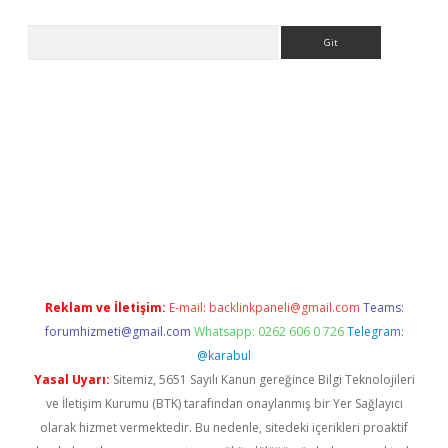
Arama
e
Reklam ve İletişim:
E-mail:
backlinkpaneli@gmail.com
Teams:
forumhizmeti@gmail.com
Whatsapp: 0262 606 0 726
Telegram:
@karabul
Yasal Uyarı:
Sitemiz, 5651 Sayılı Kanun gereğince Bilgi Teknolojileri
ve İletişim Kurumu (BTK) tarafından onaylanmış bir Yer Sağlayıcı
olarak hizmet vermektedir. Bu nedenle, sitedeki içerikleri proaktif