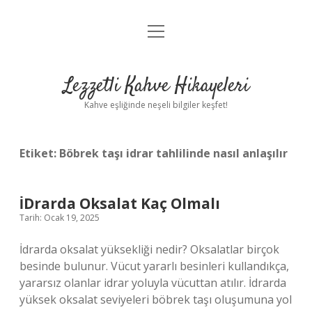
menüyü
Anasayfa
aç
Gizlilik Politikası
Lezzetli Kahve Hikayeleri
Yasal Uyarı
Kahve eşliğinde neşeli bilgiler keşfet!
Hakkımızda
Etiket:
Böbrek taşı idrar tahlilinde nasıl anlaşılır
İDrarda Oksalat Kaç Olmalı
Tarih: Ocak 19, 2025
İdrarda oksalat yüksekliği nedir? Oksalatlar birçok
besinde bulunur. Vücut yararlı besinleri kullandıkça,
yararsız olanlar idrar yoluyla vücuttan atılır. İdrarda
yüksek oksalat seviyeleri böbrek taşı oluşumuna yol