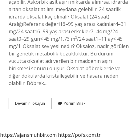
açabilir. Askorbik asit aşırı miktarda alınırsa, idrarda
artan oksalat atılımı meydana gelebilir. 24 saatlik
idrarda oksalat kaç olmalı? Oksalat (24 saat)
AralığıReferans değeri16–99 yaş arası kadınlar4–31
mg/24 saat16–99 yaş arası erkekler7–44 mg/24
saat0–29 gün< 45 mg/1,73 m²/24 saat1–11 ay< 45
mg/1. Oksalat seviyesi nedir? Oksaloz, nadir görülen
bir genetik metabolik bozukluktur. Bu durum,
vücutta oksalat adı verilen bir maddenin aşırı
birikmesi sonucu oluşur. Oksalat böbreklerde ve
diğer dokularda kristalleşebilir ve hasara neden
olabilir. Böbrek…
İDrarda
Devamını okuyun
Yorum Bırak
Oksalat
Kaç
Olmalı
https://ajansmuhbir.com
https://pofs.com.tr