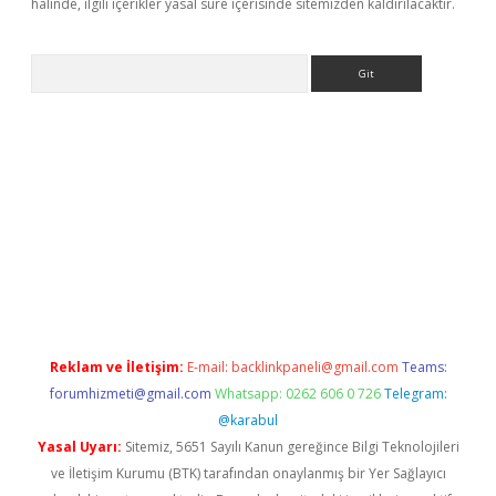
halinde, ilgili içerikler yasal süre içerisinde sitemizden kaldırılacaktır.
Arama
e
Reklam ve İletişim:
E-mail:
backlinkpaneli@gmail.com
Teams:
forumhizmeti@gmail.com
Whatsapp: 0262 606 0 726
Telegram:
@karabul
Yasal Uyarı:
Sitemiz, 5651 Sayılı Kanun gereğince Bilgi Teknolojileri
ve İletişim Kurumu (BTK) tarafından onaylanmış bir Yer Sağlayıcı