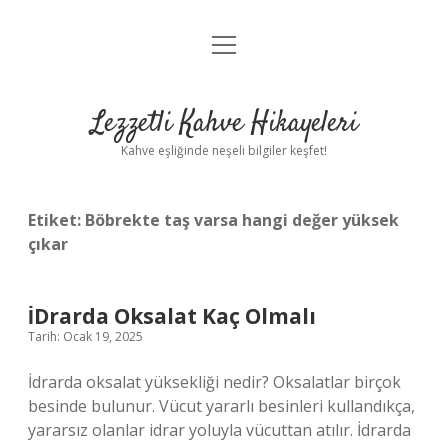
menüyü
Anasayfa
aç
Gizlilik Politikası
Lezzetli Kahve Hikayeleri
Yasal Uyarı
Kahve eşliğinde neşeli bilgiler keşfet!
Hakkımızda
Etiket:
Böbrekte taş varsa hangi değer yüksek
çıkar
İDrarda Oksalat Kaç Olmalı
Tarih: Ocak 19, 2025
İdrarda oksalat yüksekliği nedir? Oksalatlar birçok
besinde bulunur. Vücut yararlı besinleri kullandıkça,
yararsız olanlar idrar yoluyla vücuttan atılır. İdrarda