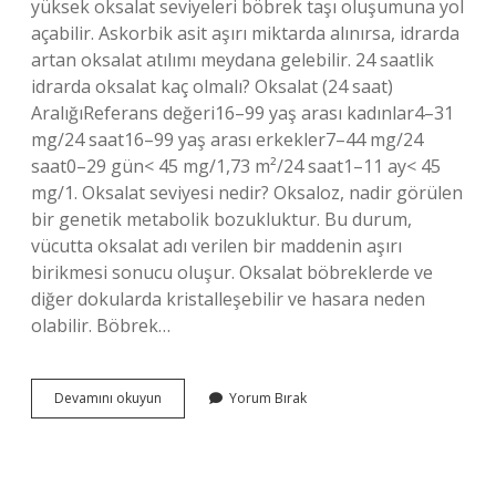
yüksek oksalat seviyeleri böbrek taşı oluşumuna yol
açabilir. Askorbik asit aşırı miktarda alınırsa, idrarda
artan oksalat atılımı meydana gelebilir. 24 saatlik
idrarda oksalat kaç olmalı? Oksalat (24 saat)
AralığıReferans değeri16–99 yaş arası kadınlar4–31
mg/24 saat16–99 yaş arası erkekler7–44 mg/24
saat0–29 gün< 45 mg/1,73 m²/24 saat1–11 ay< 45
mg/1. Oksalat seviyesi nedir? Oksaloz, nadir görülen
bir genetik metabolik bozukluktur. Bu durum,
vücutta oksalat adı verilen bir maddenin aşırı
birikmesi sonucu oluşur. Oksalat böbreklerde ve
diğer dokularda kristalleşebilir ve hasara neden
olabilir. Böbrek…
İDrarda
Devamını okuyun
Yorum Bırak
Oksalat
Kaç
Olmalı