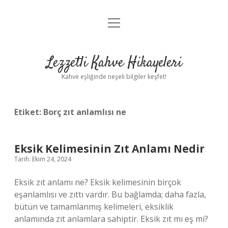
menüyü
Anasayfa
aç
Gizlilik Politikası
Lezzetli Kahve Hikayeleri
Yasal Uyarı
Kahve eşliğinde neşeli bilgiler keşfet!
Hakkımızda
Etiket:
Borç zıt anlamlısı ne
Eksik Kelimesinin Zıt Anlamı Nedir
Tarih: Ekim 24, 2024
Eksik zıt anlamı ne? Eksik kelimesinin birçok
eşanlamlısı ve zıttı vardır. Bu bağlamda; daha fazla,
bütün ve tamamlanmış kelimeleri, eksiklik
anlamında zıt anlamlara sahiptir. Eksik zıt mı eş mi?