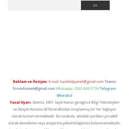
Arama
e
Reklam ve İletişim:
E-mail:
backlinkpaneli@gmail.com
Teams:
forumhizmeti@gmail.com
Whatsapp: 0262 606 0 726
Telegram:
@karabul
Yasal Uyarı:
Sitemiz, 5651 Sayılı Kanun gereğince Bilgi Teknolojileri
ve İletişim Kurumu (BTK) tarafından onaylanmış bir Yer Sağlayıcı
olarak hizmet vermektedir. Bu nedenle, sitedeki içerikleri proaktif
olarak denetleme veya araştırma yükümlülüğümüz bulunmamaktadır.