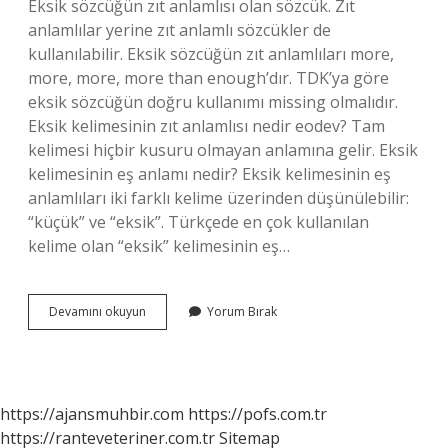
Eksik sözcüğün zıt anlamlısı olan sözcük. Zıt
anlamlılar yerine zıt anlamlı sözcükler de
kullanılabilir. Eksik sözcüğün zıt anlamlıları more,
more, more, more than enough’dır. TDK’ya göre
eksik sözcüğün doğru kullanımı missing olmalıdır.
Eksik kelimesinin zıt anlamlısı nedir eodev? Tam
kelimesi hiçbir kusuru olmayan anlamına gelir. Eksik
kelimesinin eş anlamı nedir? Eksik kelimesinin eş
anlamlıları iki farklı kelime üzerinden düşünülebilir:
“küçük” ve “eksik”. Türkçede en çok kullanılan
kelime olan “eksik” kelimesinin eş…
Eksik
Devamını okuyun
Yorum Bırak
Kelimesinin
Zıt
Anlamı
Nedir
https://ajansmuhbir.com
https://pofs.com.tr
https://ranteveteriner.com.tr
Sitemap