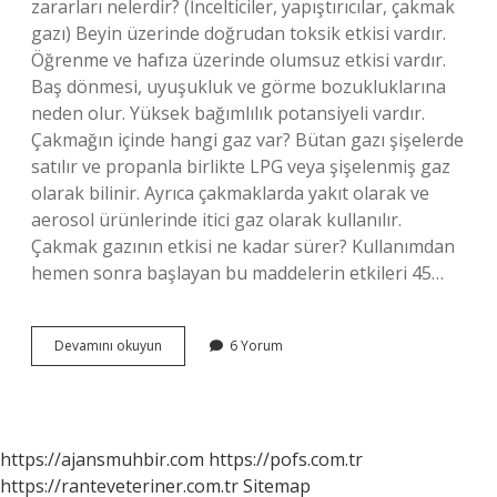
zararları nelerdir? (İncelticiler, yapıştırıcılar, çakmak
gazı) Beyin üzerinde doğrudan toksik etkisi vardır.
Öğrenme ve hafıza üzerinde olumsuz etkisi vardır.
Baş dönmesi, uyuşukluk ve görme bozukluklarına
neden olur. Yüksek bağımlılık potansiyeli vardır.
Çakmağın içinde hangi gaz var? Bütan gazı şişelerde
satılır ve propanla birlikte LPG veya şişelenmiş gaz
olarak bilinir. Ayrıca çakmaklarda yakıt olarak ve
aerosol ürünlerinde itici gaz olarak kullanılır.
Çakmak gazının etkisi ne kadar sürer? Kullanımdan
hemen sonra başlayan bu maddelerin etkileri 45…
Çakmak
Devamını okuyun
6 Yorum
Gazı
Neden
Olur
https://ajansmuhbir.com
https://pofs.com.tr
https://ranteveteriner.com.tr
Sitemap