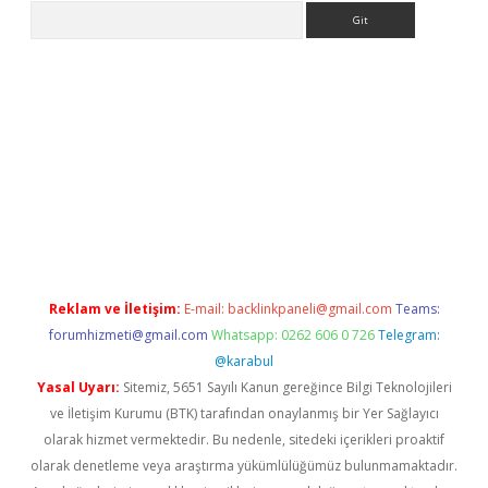
Arama
e
Reklam ve İletişim:
E-mail:
backlinkpaneli@gmail.com
Teams:
forumhizmeti@gmail.com
Whatsapp: 0262 606 0 726
Telegram:
@karabul
Yasal Uyarı:
Sitemiz, 5651 Sayılı Kanun gereğince Bilgi Teknolojileri
ve İletişim Kurumu (BTK) tarafından onaylanmış bir Yer Sağlayıcı
olarak hizmet vermektedir. Bu nedenle, sitedeki içerikleri proaktif
olarak denetleme veya araştırma yükümlülüğümüz bulunmamaktadır.