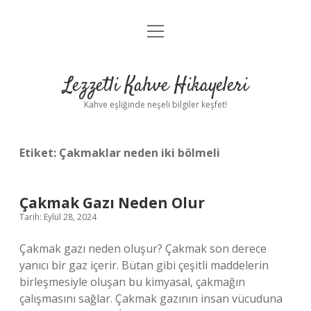
menüyü
Anasayfa
aç
Gizlilik Politikası
Lezzetli Kahve Hikayeleri
Yasal Uyarı
Kahve eşliğinde neşeli bilgiler keşfet!
Hakkımızda
Etiket:
Çakmaklar neden iki bölmeli
Çakmak Gazı Neden Olur
Tarih: Eylül 28, 2024
Çakmak gazı neden oluşur? Çakmak son derece
yanıcı bir gaz içerir. Bütan gibi çeşitli maddelerin
birleşmesiyle oluşan bu kimyasal, çakmağın
çalışmasını sağlar. Çakmak gazının insan vücuduna