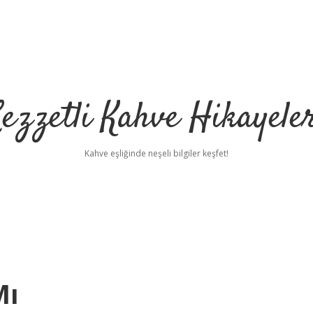
ezzetli Kahve Hikayele
Kahve eşliğinde neşeli bilgiler keşfet!
Mı