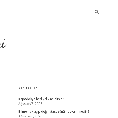
ri
Sidebar
Son Yazılar
vdcasino
Kapadokya hediyelik ne alınır ?
Ağustos 7, 2026
Bilmemek ayıp değil atasözünün devamı nedir ?
Ağustos 6, 2026