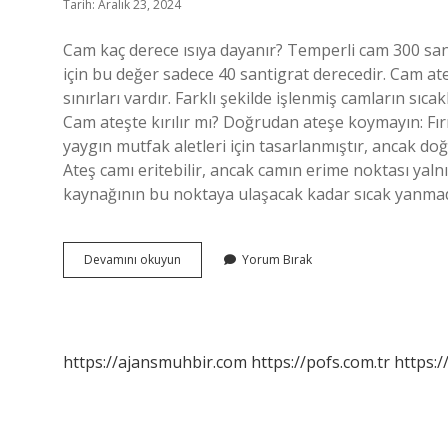
Tarih: Aralık 23, 2024
Cam kaç derece ısıya dayanır? Temperli cam 300 sant
için bu değer sadece 40 santigrat derecedir. Cam at
sınırları vardır. Farklı şekilde işlenmiş camların sıcak
Cam ateşte kırılır mı? Doğrudan ateşe koymayın: Fırın
yaygın mutfak aletleri için tasarlanmıştır, ancak do
Ateş camı eritebilir, ancak camın erime noktası yalnı
kaynağının bu noktaya ulaşacak kadar sıcak yanma
Cam
Devamını okuyun
Yorum Bırak
Ateşe
Dayanır
Mı
https://ajansmuhbir.com
https://pofs.com.tr
https:/