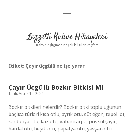
menüyü
Anasayfa
aç
Gizlilik Politikası
Lezzetli Kahve Hikayeleri
Yasal Uyarı
Kahve eşliğinde neşeli bilgiler keşfet!
Hakkımızda
Etiket:
Çayır üçgülü ne işe yarar
Çayır Üçgülü Bozkır Bitkisi Mi
Tarih: Aralık 19, 2024
Bozkır bitkileri nelerdir? Bozkır bitki topluluğunun
başlıca türleri kısa otlu, ayrık otu, sütleğen, tepeli ot,
sardunya otu, kaz otu, yabani arpa, püskül çayır,
hardal otu, beşik otu, papatya otu, yavşan otu,