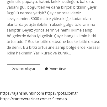
gelincik, papatya, hatmi, kekik, sütleğen, bal özü,
yabani gül, böğürtlen ve daha birçok bitkidir. Çayır
üçgülü nerede yetişir? Çayır yoncası deniz
seviyesinden 3000 metre yüksekliğe kadar olan
alanlarda yetiştirilebilir. Yüksek gölge toleransına
sahiptir. Beyaz yonca serin ve nemli iklime sahip
bölgelerde daha iyi gelişir. Çayır hangi iklimin bitki
örtüsüdür? Bozkır bitki örtüsüne bozkır bitki örtüsü
de denir. Bu bitki örtüsüne sahip bölgelerde karasal
iklim hakimdir. Yarı kurak ve kurak…
Çayır
Devamını okuyun
Yorum Bırak
Üçgülü
Bozkır
Bitkisi
Mi
https://ajansmuhbir.com
https://pofs.com.tr
https://ranteveteriner.com.tr
Sitemap