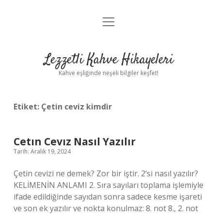
menüyü
Anasayfa
aç
Gizlilik Politikası
Lezzetli Kahve Hikayeleri
Yasal Uyarı
Kahve eşliğinde neşeli bilgiler keşfet!
Hakkımızda
Etiket:
Çetin ceviz kimdir
Cetın Cevız Nasıl Yazılır
Tarih: Aralık 19, 2024
Çetin cevizi ne demek? Zor bir iştir. 2’si nasıl yazılır?
KELİMENİN ANLAMI 2. Sıra sayıları toplama işlemiyle
ifade edildiğinde sayıdan sonra sadece kesme işareti
ve son ek yazılır ve nokta konulmaz: 8. not 8., 2. not