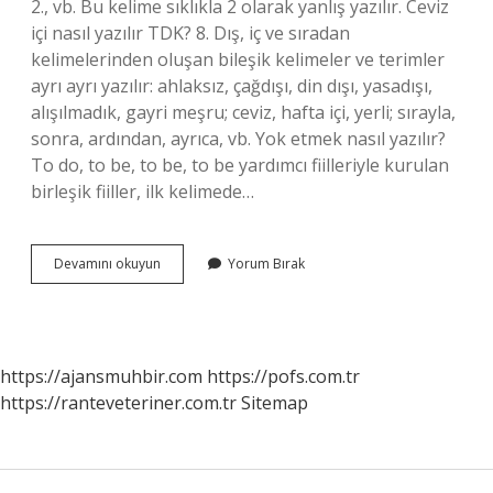
2., vb. Bu kelime sıklıkla 2 olarak yanlış yazılır. Ceviz
içi nasıl yazılır TDK? 8. Dış, iç ve sıradan
kelimelerinden oluşan bileşik kelimeler ve terimler
ayrı ayrı yazılır: ahlaksız, çağdışı, din dışı, yasadışı,
alışılmadık, gayri meşru; ceviz, hafta içi, yerli; sırayla,
sonra, ardından, ayrıca, vb. Yok etmek nasıl yazılır?
To do, to be, to be, to be yardımcı fiilleriyle kurulan
birleşik fiiller, ilk kelimede…
Cetın
Devamını okuyun
Yorum Bırak
Cevız
Nasıl
Yazılır
https://ajansmuhbir.com
https://pofs.com.tr
https://ranteveteriner.com.tr
Sitemap