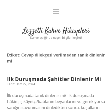
menüyü
Anasayfa
aç
Gizlilik Politikası
Lezzetli Kahve Hikayeleri
Yasal Uyarı
Kahve eşliğinde neşeli bilgiler keşfet!
Hakkımızda
Etiket:
Cevap dilekçesi verilmeden tanık dinlenir
mi
Ilk Duruşmada Şahitler Dinlenir Mi
Tarih: Ekim 22, 2024
İlk duruşmada tanık dinlenir mi? İlk duruşmada
hâkim, şikâyetçi/katılanın beyanlarını ve gerekiyorsa
sanığın savunmasını dinledikten sonra, koşulların