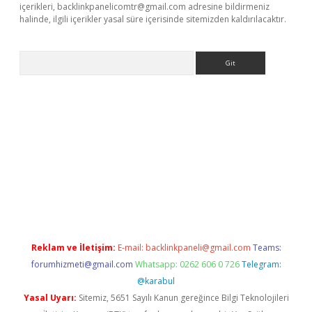
içerikleri,
backlinkpanelicomtr@gmail.com
adresine bildirmeniz
halinde, ilgili içerikler yasal süre içerisinde sitemizden kaldırılacaktır.
Arama
e
Reklam ve İletişim:
E-mail:
backlinkpaneli@gmail.com
Teams:
forumhizmeti@gmail.com
Whatsapp: 0262 606 0 726
Telegram:
@karabul
Yasal Uyarı:
Sitemiz, 5651 Sayılı Kanun gereğince Bilgi Teknolojileri