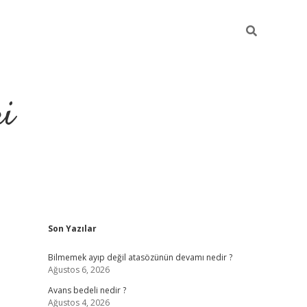
ri
Sidebar
Son Yazılar
vdcasino
Bilmemek ayıp değil atasözünün devamı nedir ?
Ağustos 6, 2026
Avans bedeli nedir ?
Ağustos 4, 2026