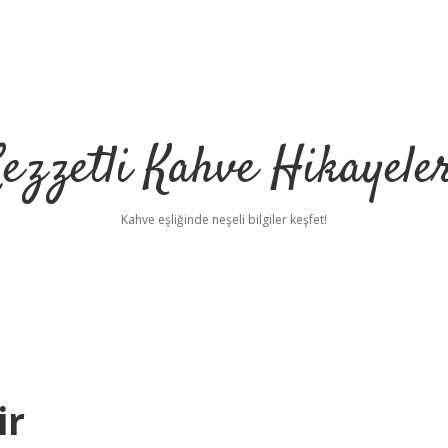
ezzetli Kahve Hikayele
Kahve eşliğinde neşeli bilgiler keşfet!
ir