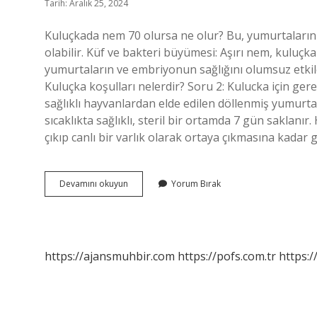
Tarih: Aralık 25, 2024
Kuluçkada nem 70 olursa ne olur? Bu, yumurtaların
olabilir. Küf ve bakteri büyümesi: Aşırı nem, kuluçk
yumurtaların ve embriyonun sağlığını olumsuz etkiley
Kuluçka koşulları nelerdir? Soru 2: Kulucka için gere
sağlıklı hayvanlardan elde edilen döllenmiş yumurtal
sıcaklıkta sağlıklı, steril bir ortamda 7 gün saklan
çıkıp canlı bir varlık olarak ortaya çıkmasına kada
Kuluçka
Devamını okuyun
Yorum Bırak
Tekniği
Nedir
https://ajansmuhbir.com
https://pofs.com.tr
https:/