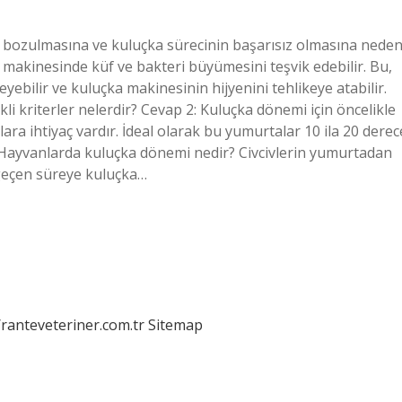
 bozulmasına ve kuluçka sürecinin başarısız olmasına nede
a makinesinde küf ve bakteri büyümesini teşvik edebilir. Bu,
ebilir ve kuluçka makinesinin hijyenini tehlikeye atabilir.
kli kriterler nelerdir? Cevap 2: Kuluçka dönemi için öncelikle
ara ihtiyaç vardır. İdeal olarak bu yumurtalar 10 ila 20 derec
ır. Hayvanlarda kuluçka dönemi nedir? Civcivlerin yumurtadan
r geçen süreye kuluçka…
/ranteveteriner.com.tr
Sitemap