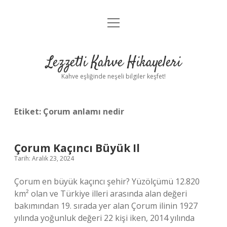
menüyü
Anasayfa
aç
Gizlilik Politikası
Lezzetli Kahve Hikayeleri
Yasal Uyarı
Kahve eşliğinde neşeli bilgiler keşfet!
Hakkımızda
Etiket:
Çorum anlamı nedir
Çorum Kaçıncı Büyük Il
Tarih: Aralık 23, 2024
Çorum en büyük kaçıncı şehir? Yüzölçümü 12.820
km² olan ve Türkiye illeri arasında alan değeri
bakımından 19. sırada yer alan Çorum ilinin 1927
yılında yoğunluk değeri 22 kişi iken, 2014 yılında