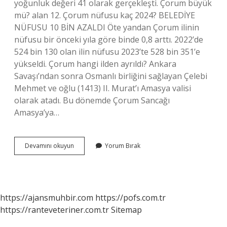
yoğunluk değeri 41 olarak gerçekleşti. Çorum büyük
mü? alan 12. Çorum nüfusu kaç 2024? BELEDİYE
NÜFUSU 10 BİN AZALDI Öte yandan Çorum ilinin
nüfusu bir önceki yıla göre binde 0,8 arttı. 2022’de
524 bin 130 olan ilin nüfusu 2023’te 528 bin 351’e
yükseldi. Çorum hangi ilden ayrıldı? Ankara
Savaşı’ndan sonra Osmanlı birliğini sağlayan Çelebi
Mehmet ve oğlu (1413) II. Murat’ı Amasya valisi
olarak atadı. Bu dönemde Çorum Sancağı
Amasya’ya…
Çorum
Devamını okuyun
Yorum Bırak
Kaçıncı
Büyük
Il
https://ajansmuhbir.com
https://pofs.com.tr
https://ranteveteriner.com.tr
Sitemap