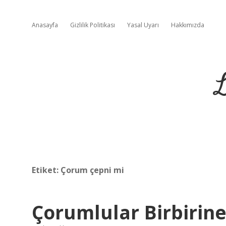
Anasayfa
Gizlilik Politikası
Yasal Uyarı
Hakkımızda
L
Etiket:
Çorum çepni mi
Çorumlular Birbirin