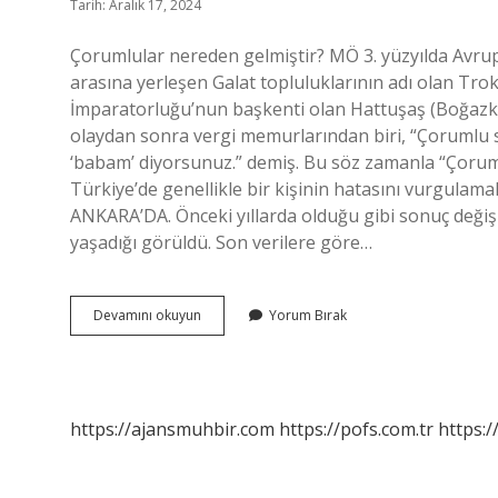
Tarih: Aralık 17, 2024
Çorumlular nereden gelmiştir? MÖ 3. yüzyılda Avr
arasına yerleşen Galat topluluklarının adı olan Tr
İmparatorluğu’nun başkenti olan Hattuşaş (Boğazk
olaydan sonra vergi memurlarından biri, “Çorumlu s
‘babam’ diyorsunuz.” demiş. Bu söz zamanla “Çorum bi
Türkiye’de genellikle bir kişinin hatasını vurgulama
ANKARA’DA. Önceki yıllarda olduğu gibi sonuç deği
yaşadığı görüldü. Son verilere göre…
Çorumlular
Devamını okuyun
Yorum Bırak
Birbirine
Ne
Der
https://ajansmuhbir.com
https://pofs.com.tr
https:/