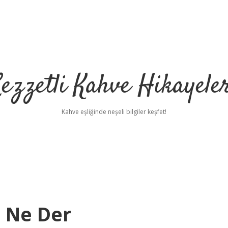
ezzetli Kahve Hikayele
Kahve eşliğinde neşeli bilgiler keşfet!
e Ne Der