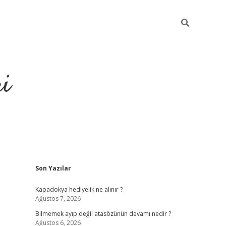
ri
Sidebar
Son Yazılar
vdcasino.online
Kapadokya hediyelik ne alınır ?
Ağustos 7, 2026
Bilmemek ayıp değil atasözünün devamı nedir ?
Ağustos 6, 2026