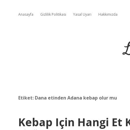
Anasayfa
Gizlilik Politikası
Yasal Uyarı
Hakkımızda
L
Etiket:
Dana etinden Adana kebap olur mu
Kebap Için Hangi Et K