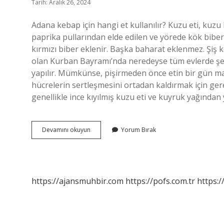
Tarih: Aralık 26, 2024
Adana kebap için hangi et kullanılır? Kuzu eti, kuzu
paprika pullarından elde edilen ve yörede kök biber
kırmızı biber eklenir. Başka baharat eklenmez. Şiş 
olan Kurban Bayramı’nda neredeyse tüm evlerde şen
yapılır. Mümkünse, pişirmeden önce etin bir gün ma
hücrelerin sertleşmesini ortadan kaldırmak için ger
genellikle ince kıyılmış kuzu eti ve kuyruk yağından 
Kebap
Devamını okuyun
Yorum Bırak
Için
Hangi
Et
Kullanılır
https://ajansmuhbir.com
https://pofs.com.tr
https:/