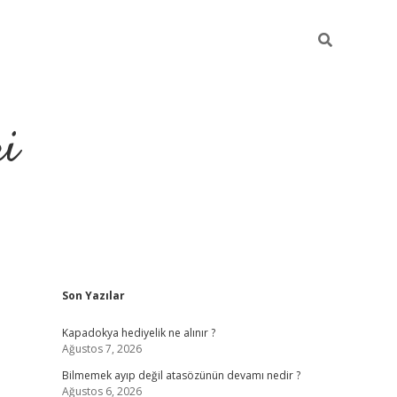
ri
Sidebar
Son Yazılar
vdcasino.online
Kapadokya hediyelik ne alınır ?
Ağustos 7, 2026
Bilmemek ayıp değil atasözünün devamı nedir ?
Ağustos 6, 2026