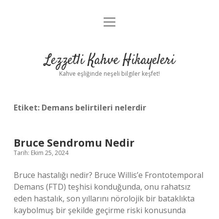
menüyü
Anasayfa
aç
Gizlilik Politikası
Lezzetli Kahve Hikayeleri
Yasal Uyarı
Kahve eşliğinde neşeli bilgiler keşfet!
Hakkımızda
Etiket:
Demans belirtileri nelerdir
Bruce Sendromu Nedir
Tarih: Ekim 25, 2024
Bruce hastalığı nedir? Bruce Willis’e Frontotemporal
Demans (FTD) teşhisi konduğunda, onu rahatsız
eden hastalık, son yıllarını nörolojik bir bataklıkta
kaybolmuş bir şekilde geçirme riski konusunda