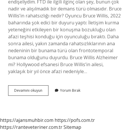
endişeliydim. FTD ile ilgili ilginç olan şey, bunun çok
nadir ve alışılmadık bir demans türü olmasıdır. Bruce
Willis’in rahatsızlığı nedir? Oyuncu Bruce Willis, 2022
baharında şok edici bir duyuru yaptı: İletişim kurma
yeteneğini etkileyen bir konuşma bozukluğu olan
afazi teşhisi konduğu için oyunculuğu bıraktı. Daha
sonra ailesi, yakın zamanda rahatsızlıklarının ana
nedeninin bir bunama türü olan frontotemporal
bunama olduğunu duyurdu. Bruce Willis Alzheimer
mi? Hollywood efsanesi Bruce Willis’in ailesi,
yaklaşık bir yıl önce afazi nedeniyle…
Bruce
Devamını okuyun
Yorum Bırak
Sendromu
Nedir
https://ajansmuhbir.com
https://pofs.com.tr
https://ranteveteriner.com.tr
Sitemap