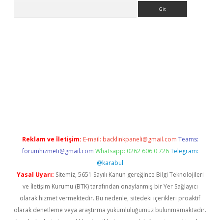
Arama
e
Reklam ve İletişim:
E-mail:
backlinkpaneli@gmail.com
Teams:
forumhizmeti@gmail.com
Whatsapp: 0262 606 0 726
Telegram:
@karabul
Yasal Uyarı:
Sitemiz, 5651 Sayılı Kanun gereğince Bilgi Teknolojileri
ve İletişim Kurumu (BTK) tarafından onaylanmış bir Yer Sağlayıcı
olarak hizmet vermektedir. Bu nedenle, sitedeki içerikleri proaktif
olarak denetleme veya araştırma yükümlülüğümüz bulunmamaktadır.