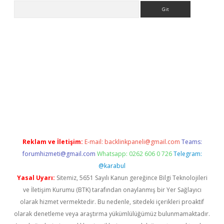
Arama
ne
Reklam ve İletişim:
E-mail:
backlinkpaneli@gmail.com
Teams:
forumhizmeti@gmail.com
Whatsapp: 0262 606 0 726
Telegram:
@karabul
Yasal Uyarı:
Sitemiz, 5651 Sayılı Kanun gereğince Bilgi Teknolojileri
ve İletişim Kurumu (BTK) tarafından onaylanmış bir Yer Sağlayıcı
olarak hizmet vermektedir. Bu nedenle, sitedeki içerikleri proaktif
olarak denetleme veya araştırma yükümlülüğümüz bulunmamaktadır.