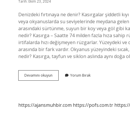
Tarih: Ekim 23, 2024
Denizdeki fırtınaya ne denir? Kasırgalar şiddetli kı
veya okyanuslarda su seviyelerinde meydana gelen geç
arasındaki sürtünme, suyun bir koy veya göl gibi ka
nedir? Kasırga – Saatte 74 milden fazla hıza sahip 
irtifalarda hızı değişmeyen rüzgarlar. Yüzeydeki ve 
arasında bir fark vardır. Okyanus yüzeyindeki sıcak,
nedir? Kasırga, tayfun ve siklon aslında aynı doğa o
Denizde
Devamını okuyun
Yorum Bırak
Olan
Fırtınaya
Ne
Denir
https://ajansmuhbir.com
https://pofs.com.tr
https:/