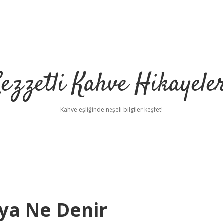
ezzetli Kahve Hikayele
Kahve eşliğinde neşeli bilgiler keşfet!
aya Ne Denir