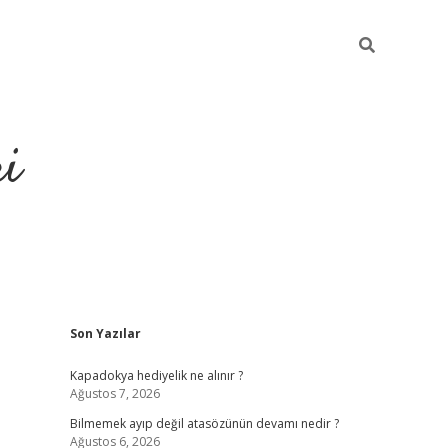
ri
Sidebar
Son Yazılar
vdcasino
Kapadokya hediyelik ne alınır ?
Ağustos 7, 2026
Bilmemek ayıp değil atasözünün devamı nedir ?
Ağustos 6, 2026