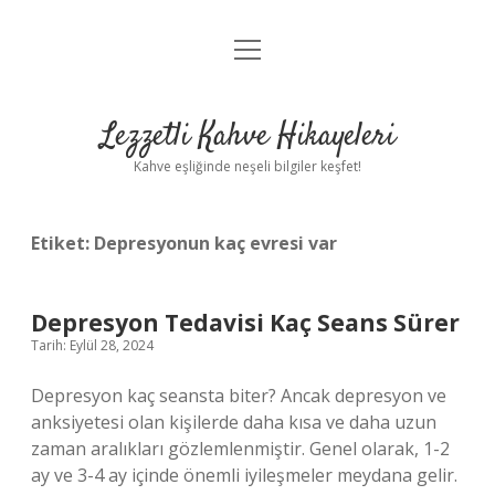
menüyü
Anasayfa
aç
Gizlilik Politikası
Lezzetli Kahve Hikayeleri
Yasal Uyarı
Kahve eşliğinde neşeli bilgiler keşfet!
Hakkımızda
Etiket:
Depresyonun kaç evresi var
Depresyon Tedavisi Kaç Seans Sürer
Tarih: Eylül 28, 2024
Depresyon kaç seansta biter? Ancak depresyon ve
anksiyetesi olan kişilerde daha kısa ve daha uzun
zaman aralıkları gözlemlenmiştir. Genel olarak, 1-2
ay ve 3-4 ay içinde önemli iyileşmeler meydana gelir.