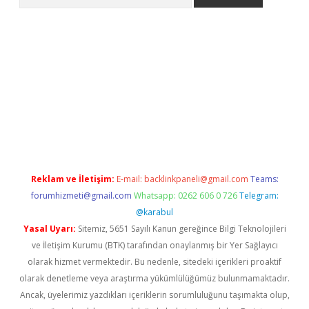
e
Reklam ve İletişim:
E-mail:
backlinkpaneli@gmail.com
Teams:
forumhizmeti@gmail.com
Whatsapp: 0262 606 0 726
Telegram:
@karabul
Yasal Uyarı:
Sitemiz, 5651 Sayılı Kanun gereğince Bilgi Teknolojileri
ve İletişim Kurumu (BTK) tarafından onaylanmış bir Yer Sağlayıcı
olarak hizmet vermektedir. Bu nedenle, sitedeki içerikleri proaktif
olarak denetleme veya araştırma yükümlülüğümüz bulunmamaktadır.
Ancak, üyelerimiz yazdıkları içeriklerin sorumluluğunu taşımakta olup,