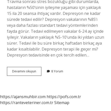
Travma sonrası stres bozukluğu gibi durumlarda,
hastaların %50’sinin iyileşme yaşaması için yaklaşık
15 ila 20 seansa ihtiyaç vardır. Depresyon ne kadar
sürede tedavi edilir? Depresyon vakalarının %85’i
veya daha fazlası standart tedavi yöntemlerinden
fayda görür. Tedavi edilmeyen vakalar 6-24 ay içinde
iyileşir. Vakaların yaklaşık %5-10’unda iki yıldan uzun
sürer. Tedavi ile bu süre birkaç haftadan birkaç aya
kadar kısaltılabilir. Depresyon terapi ile geçer mi?
Depresyon tedavisinde en çok tercih edilen…
Depresyon
Devamını okuyun
8 Yorum
Tedavisi
Kaç
Seans
Sürer
https://ajansmuhbir.com
https://pofs.com.tr
https://ranteveteriner.com.tr
Sitemap